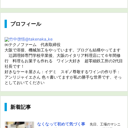
プロフィール
竹中啓悟
@takenaka_ke
㈱テクノファーム 代表取締役
大阪で溶接、機械加工をやっています。ブログも結構やってます
辻調理師専門学校卒業後、大阪のイタリア料理店にて６年間修
行 料理もお菓子も作れる ワイン大好き 超零細鉄工所の2代目
社長です！
好きなケーキ屋さん：イデミ スギノ尊敬するワインの作り手：
アンリジャイエさん 色々書いてますが私の勝手な世界です、そっ
としておいてください
新着記事
なくなって初めて気づく事
先日、工場のマシニ