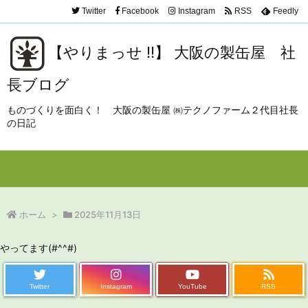
Twitter
Facebook
Instagram
RSS
Feedly
【やりまっせ !!】 大阪の製缶屋 社
長ブログ
ものづくりを面白く！ 大阪の製缶屋 ㈱テクノファーム２代目社長
の日記
Menu
Sidebar
Prev
Next
Search
ホーム
>
2025年11月13日
やってます(#^^#)
Twitter
Instagram
YouTube
RSS