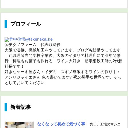
プロフィール
竹中啓悟
@takenaka_ke
㈱テクノファーム 代表取締役
大阪で溶接、機械加工をやっています。ブログも結構やってます
辻調理師専門学校卒業後、大阪のイタリア料理店にて６年間修
行 料理もお菓子も作れる ワイン大好き 超零細鉄工所の2代目
社長です！
好きなケーキ屋さん：イデミ スギノ尊敬するワインの作り手：
アンリジャイエさん 色々書いてますが私の勝手な世界です、そっ
としておいてください
新着記事
なくなって初めて気づく事
先日、工場のマシニ