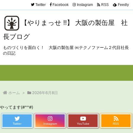
Twitter
Facebook
Instagram
RSS
Feedly
【やりまっせ !!】 大阪の製缶屋 社
長ブログ
ものづくりを面白く！ 大阪の製缶屋 ㈱テクノファーム２代目社長
の日記
Menu
Sidebar
Prev
Next
Search
ホーム
>
2026年6月8日
やってます(#^^#)
Twitter
Instagram
YouTube
RSS