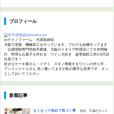
プロフィール
竹中啓悟
@takenaka_ke
㈱テクノファーム 代表取締役
大阪で溶接、機械加工をやっています。ブログも結構やってます
辻調理師専門学校卒業後、大阪のイタリア料理店にて６年間修
行 料理もお菓子も作れる ワイン大好き 超零細鉄工所の2代目
社長です！
好きなケーキ屋さん：イデミ スギノ尊敬するワインの作り手：
アンリジャイエさん 色々書いてますが私の勝手な世界です、そっ
としておいてください
新着記事
なくなって初めて気づく事
先日、工場のマシニ