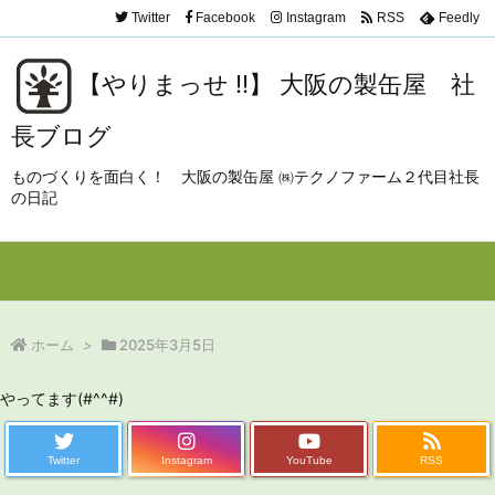
Twitter
Facebook
Instagram
RSS
Feedly
【やりまっせ !!】 大阪の製缶屋 社
長ブログ
ものづくりを面白く！ 大阪の製缶屋 ㈱テクノファーム２代目社長
の日記
Menu
Sidebar
Prev
Next
Search
ホーム
>
2025年3月5日
やってます(#^^#)
Twitter
Instagram
YouTube
RSS