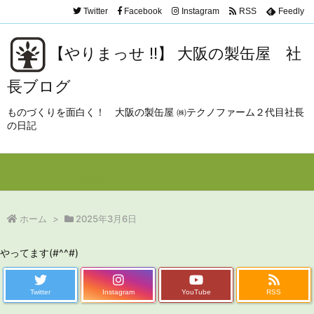
Twitter
Facebook
Instagram
RSS
Feedly
【やりまっせ !!】 大阪の製缶屋 社
長ブログ
ものづくりを面白く！ 大阪の製缶屋 ㈱テクノファーム２代目社長
の日記
Menu
Sidebar
Prev
Next
Search
ホーム
>
2025年3月6日
やってます(#^^#)
Twitter
Instagram
YouTube
RSS