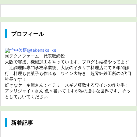
プロフィール
竹中啓悟
@takenaka_ke
㈱テクノファーム 代表取締役
大阪で溶接、機械加工をやっています。ブログも結構やってます
辻調理師専門学校卒業後、大阪のイタリア料理店にて６年間修
行 料理もお菓子も作れる ワイン大好き 超零細鉄工所の2代目
社長です！
好きなケーキ屋さん：イデミ スギノ尊敬するワインの作り手：
アンリジャイエさん 色々書いてますが私の勝手な世界です、そっ
としておいてください
新着記事