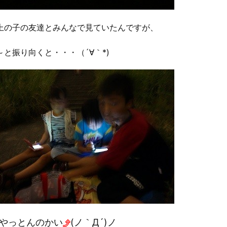
上の子の友達とみんなで見ていたんですが、
～と振り向くと・・・（´∀｀*)
やっとんのかい
(ノ｀Д´)ノ