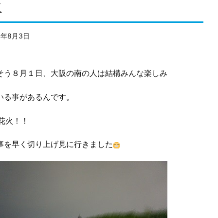
火
4年8月3日
う８月１日、大阪の南の人は結構みんな楽しみ
いる事があるんです。
花火！！
事を早く切り上げ見に行きました