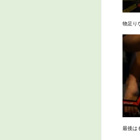
物足り
最後は