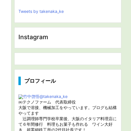
Tweets by takenaka_ke
Instagram
プロフィール
竹中啓悟
@takenaka_ke
㈱テクノファーム 代表取締役
大阪で溶接、機械加工をやっています。ブログも結構
やってます
辻調理師専門学校卒業後、大阪のイタリア料理店に
て６年間修行 料理もお菓子も作れる ワイン大好
き 超零細鉄工所の2代目社長です！