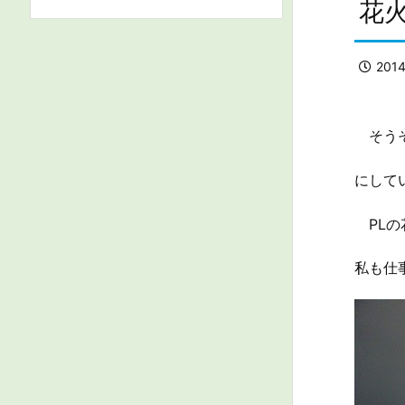
花
201
そうそ
にして
PLの
私も仕