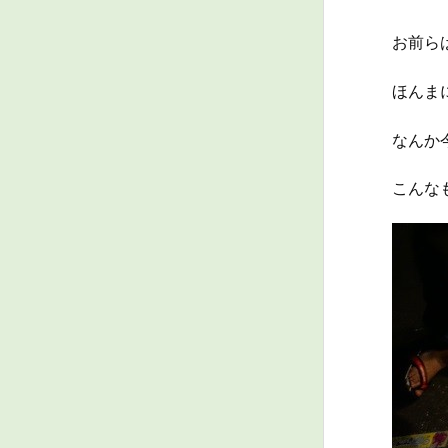
お前ら
ほんまに
なんか
こんな