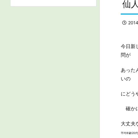
仙
201
今日新
問が
あった
いの
にどう
確かに
大丈夫
平均年齢20