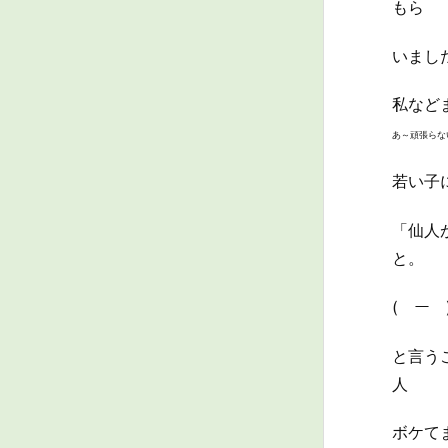
もら
いまし
私など
あ～頑張らな
若い子
「仙人
と。
(￣ー￣)
と言う
人
ボケて