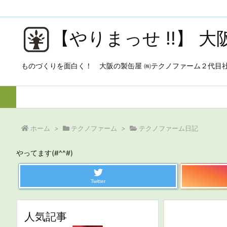
【やりまっせ !!】 
ものづくりを面白く！ 大阪の製缶屋 ㈱テクノファーム２代目
ホーム
>
テクノファーム
>
テクノファーム日記
やってます(#^^#)
Twitter
人気記事