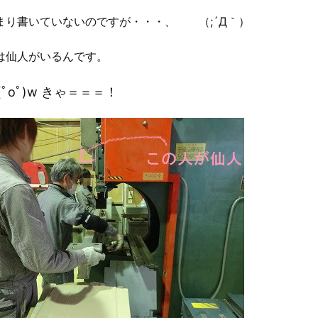
まり書いていないのですが・・・、 （;´Д｀）
は仙人がいるんです。
oﾟ)w きゃ＝＝＝！