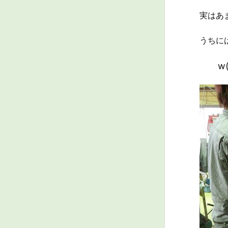
実はあ
うちに
w(ﾟ