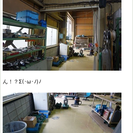
ん！？Σ(･ω･ﾉ)ﾉ