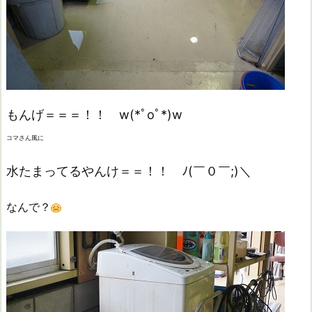
もんげ＝＝＝！！ w(*ﾟoﾟ*)w
コマさん風に
水たまってるやんけ＝＝！！ ﾉ(￣０￣;)＼
なんで？