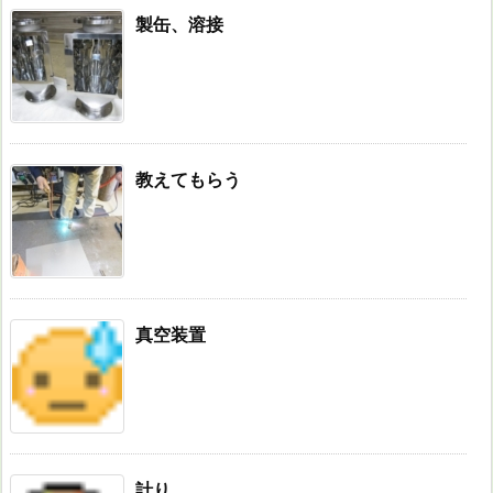
製缶、溶接
教えてもらう
真空装置
計り