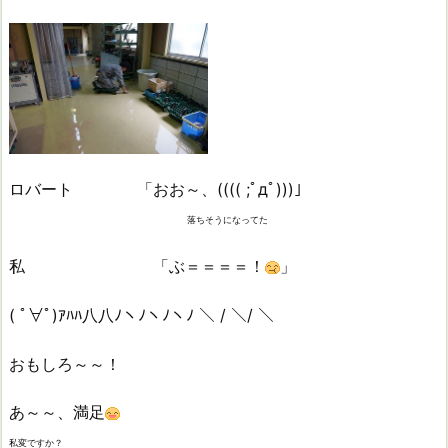
ロバート 「おお～、(((( ;ﾟдﾟ)))」
落ちそうになってた
私 「ぶ＝＝＝＝！
」
( ﾟ∀ﾟ)ｱﾊﾊ八八ﾉヽﾉヽﾉヽﾉ ＼ / ＼/ ＼
おもしろ～～！
あ～～、満足
私変ですか？