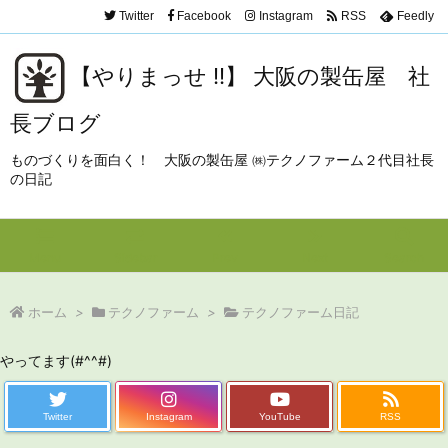
Twitter
Facebook
Instagram
RSS
Feedly
【やりまっせ !!】 大阪の製缶屋 社
長ブログ
ものづくりを面白く！ 大阪の製缶屋 ㈱テクノファーム２代目社長
の日記
Menu
Sidebar
Prev
Next
Search
ホーム
>
テクノファーム
>
テクノファーム日記
やってます(#^^#)
Twitter
Instagram
YouTube
RSS