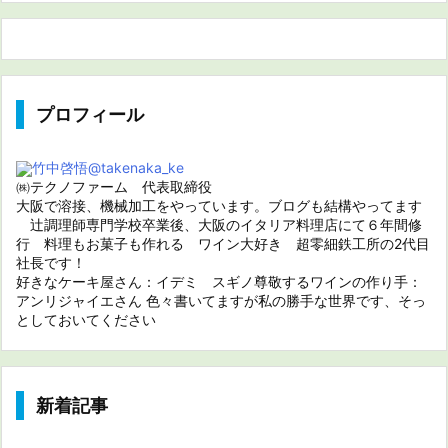
プロフィール
竹中啓悟
@takenaka_ke
㈱テクノファーム 代表取締役
大阪で溶接、機械加工をやっています。ブログも結構やってます
辻調理師専門学校卒業後、大阪のイタリア料理店にて６年間修
行 料理もお菓子も作れる ワイン大好き 超零細鉄工所の2代目
社長です！
好きなケーキ屋さん：イデミ スギノ尊敬するワインの作り手：
アンリジャイエさん 色々書いてますが私の勝手な世界です、そっ
としておいてください
新着記事