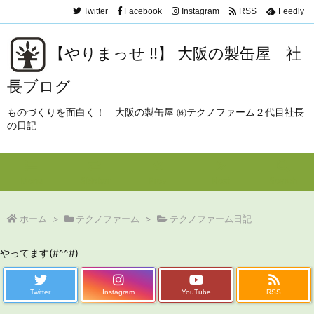
Twitter
Facebook
Instagram
RSS
Feedly
【やりまっせ !!】 大阪の製缶屋 社
長ブログ
ものづくりを面白く！ 大阪の製缶屋 ㈱テクノファーム２代目社長
の日記
Menu
Sidebar
Prev
Next
Search
ホーム
>
テクノファーム
>
テクノファーム日記
やってます(#^^#)
Twitter
Instagram
YouTube
RSS