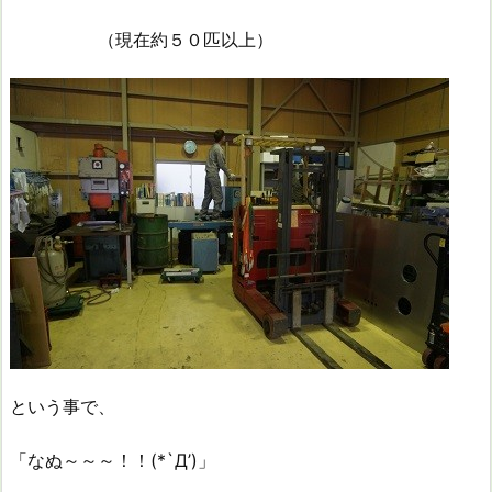
（現在約５０匹以上）
という事で、
「なぬ～～～！！(*`Д’)」