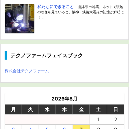
私たちにできること
熊本県の地震。ネットで現地
の映像を見ていると、阪神・淡路大震災の記憶が鮮明に
よ ...
テクノファームフェイスブック
株式会社テクノファーム
2026年8月
月
火
水
木
金
土
日
1
2