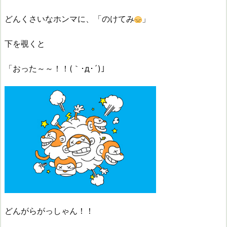
どんくさいなホンマに、「のけてみ
」
下を覗くと
「おった～～！！(｀･д･´)」
どんがらがっしゃん！！