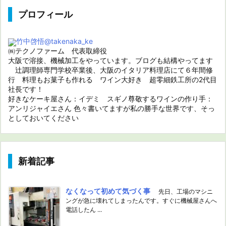
プロフィール
竹中啓悟
@takenaka_ke
㈱テクノファーム 代表取締役
大阪で溶接、機械加工をやっています。ブログも結構やってます
辻調理師専門学校卒業後、大阪のイタリア料理店にて６年間修
行 料理もお菓子も作れる ワイン大好き 超零細鉄工所の2代目
社長です！
好きなケーキ屋さん：イデミ スギノ尊敬するワインの作り手：
アンリジャイエさん 色々書いてますが私の勝手な世界です、そっ
としておいてください
新着記事
なくなって初めて気づく事
先日、工場のマシニ
ングが急に壊れてしまったんです。すぐに機械屋さんへ
電話したん ...