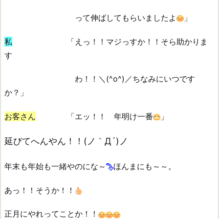
って伸ばしてもらいましたよ
」
私
「えっ！！マジっすか！！そら助かりま
す
わ！！＼(^o^)／ちなみにいつです
か？」
お客さん
「エッ！！ 年明け一番
」
延びてへんやん！！
(ノ｀Д´)ノ
年末も年始も一緒やのにな～
ほんまにも～～。
あっ！！そうか！！
正月にやれってことか！！