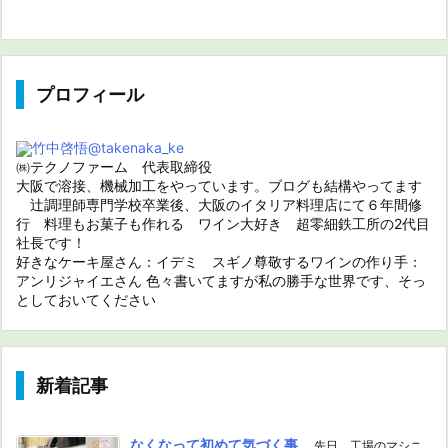
プロフィール
竹中啓悟
@takenaka_ke
㈱テクノファーム 代表取締役
大阪で溶接、機械加工をやっています。ブログも結構やってます
辻調理師専門学校卒業後、大阪のイタリア料理店にて６年間修
行 料理もお菓子も作れる ワイン大好き 超零細鉄工所の2代目
社長です！
好きなケーキ屋さん：イデミ スギノ尊敬するワインの作り手：
アンリジャイエさん 色々書いてますが私の勝手な世界です、そっ
としておいてください
新着記事
なくなって初めて気づく事
先日、工場のマシニ