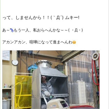
って、しませんから！！(｀Д´) ムキー!
あ～
もう一人、私おらへんかな～～( ・Д・)
アカンアカン、喧嘩になって進まへんわ