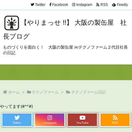
Twitter
Facebook
Instagram
RSS
Feedly
【やりまっせ !!】 大阪の製缶屋 社
長ブログ
ものづくりを面白く！ 大阪の製缶屋 ㈱テクノファーム２代目社長
の日記
Menu
Sidebar
Prev
Next
Search
ホーム
>
テクノファーム
>
テクノファーム日記
やってます(#^^#)
Twitter
Instagram
YouTube
RSS