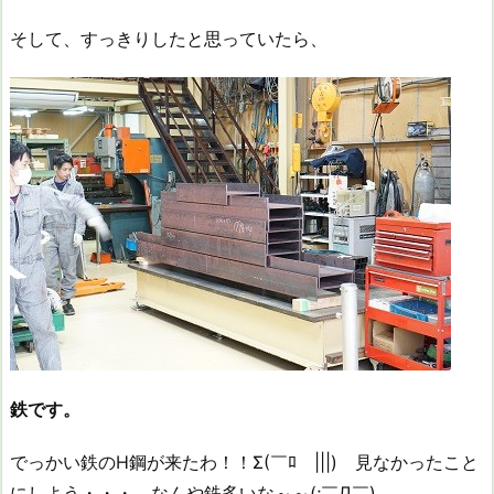
そして、すっきりしたと思っていたら、
鉄です。
でっかい鉄のH鋼が来たわ！！Σ(￣ﾛ￣|||) 見なかったこと
にしよう・・・。なんや鉄多いな～～(;￣Д￣)