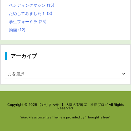
ベンディングマシン
(15)
ためしてみました！
(3)
学生フォーミラ
(25)
動画
(12)
アーカイブ
ア
ー
カ
イ
ブ
Copyright ©
2026
【やりまっせ !!】 大阪の製缶屋 社長ブログ
All Rights
Reserved.
WordPress Luxeritas Theme is provided by "
Thought is free
".