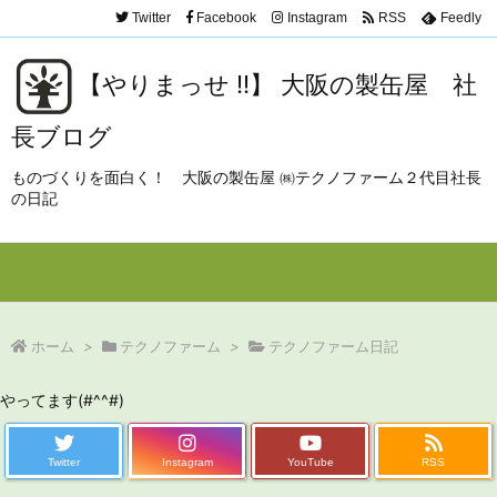
Twitter
Facebook
Instagram
RSS
Feedly
【やりまっせ !!】 大阪の製缶屋 社
長ブログ
ものづくりを面白く！ 大阪の製缶屋 ㈱テクノファーム２代目社長
の日記
Menu
Sidebar
Prev
Next
Search
ホーム
>
テクノファーム
>
テクノファーム日記
やってます(#^^#)
Twitter
Instagram
YouTube
RSS