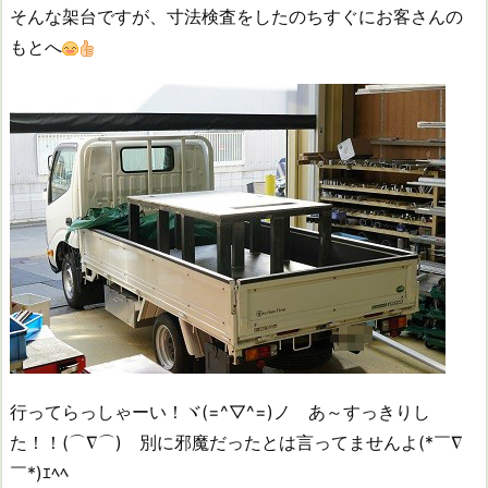
そんな架台ですが、寸法検査をしたのちすぐにお客さんの
もとへ
行ってらっしゃーい！ヾ(=^▽^=)ノ あ～すっきりし
た！！(⌒∇⌒) 別に邪魔だったとは言ってませんよ(*￣∇
￣*)ｴﾍﾍ