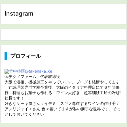
Instagram
プロフィール
竹中啓悟
@takenaka_ke
㈱テクノファーム 代表取締役
大阪で溶接、機械加工をやっています。ブログも結構やってます
辻調理師専門学校卒業後、大阪のイタリア料理店にて６年間修
行 料理もお菓子も作れる ワイン大好き 超零細鉄工所の2代目
社長です！
好きなケーキ屋さん：イデミ スギノ尊敬するワインの作り手：
アンリジャイエさん 色々書いてますが私の勝手な世界です、そっ
としておいてください