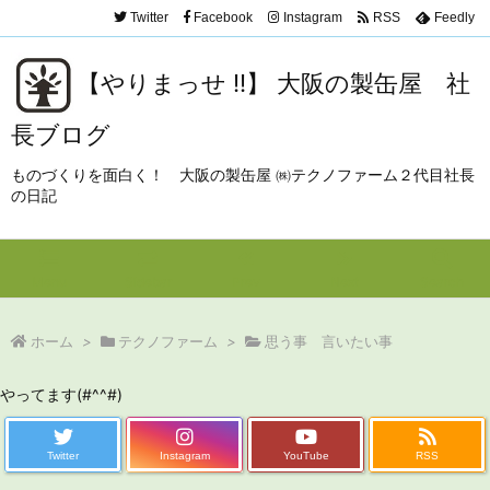
Twitter
Facebook
Instagram
RSS
Feedly
【やりまっせ !!】 大阪の製缶屋 社
長ブログ
ものづくりを面白く！ 大阪の製缶屋 ㈱テクノファーム２代目社長
の日記
Menu
Sidebar
Prev
Next
Search
ホーム
>
テクノファーム
>
思う事 言いたい事
やってます(#^^#)
Twitter
Instagram
YouTube
RSS