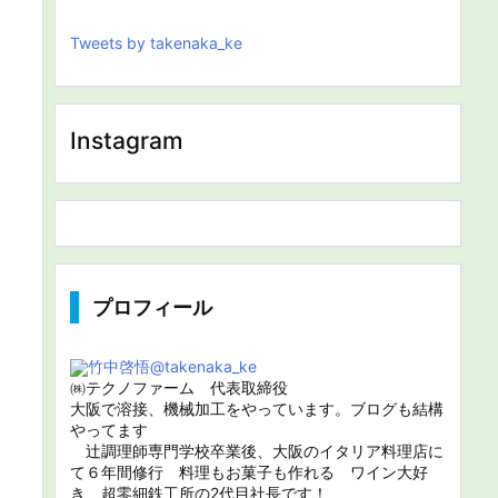
Tweets by takenaka_ke
Instagram
プロフィール
竹中啓悟
@takenaka_ke
㈱テクノファーム 代表取締役
大阪で溶接、機械加工をやっています。ブログも結構
やってます
辻調理師専門学校卒業後、大阪のイタリア料理店に
て６年間修行 料理もお菓子も作れる ワイン大好
き 超零細鉄工所の2代目社長です！