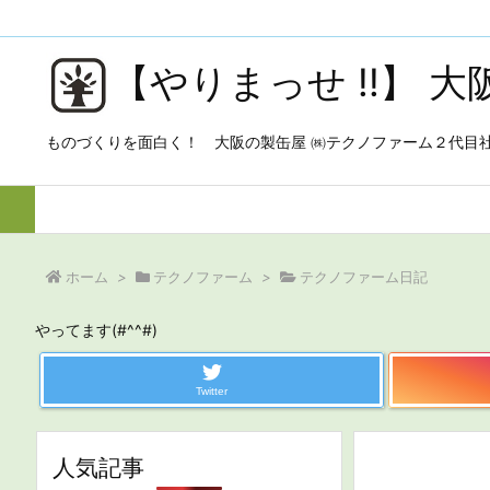
【やりまっせ !!】 
ものづくりを面白く！ 大阪の製缶屋 ㈱テクノファーム２代目
ホーム
>
テクノファーム
>
テクノファーム日記
やってます(#^^#)
Twitter
人気記事