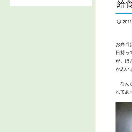
給
201
お弁当
日持っ
が、ほ
か思い
なんか
れてあ