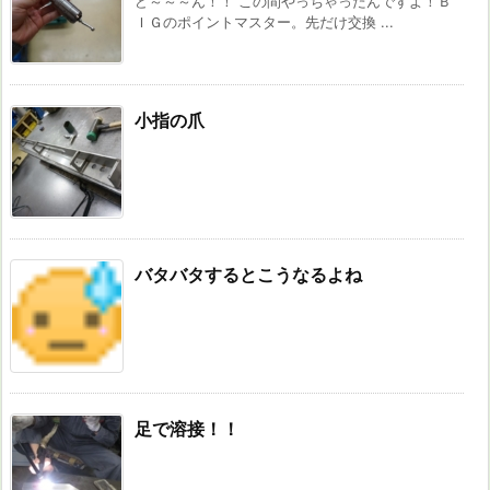
ど～～～ん！！ この間やっちゃったんですよ！Ｂ
ＩＧのポイントマスター。先だけ交換 ...
小指の爪
バタバタするとこうなるよね
足で溶接！！