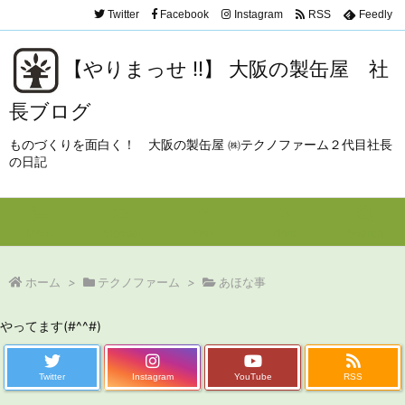
Twitter
Facebook
Instagram
RSS
Feedly
【やりまっせ !!】 大阪の製缶屋 社
長ブログ
ものづくりを面白く！ 大阪の製缶屋 ㈱テクノファーム２代目社長
の日記
Menu
Sidebar
Prev
Next
Search
ホーム
>
テクノファーム
>
あほな事
やってます(#^^#)
Twitter
Instagram
YouTube
RSS