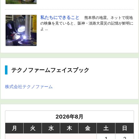
私たちにできること
熊本県の地震。ネットで現地
の映像を見ていると、阪神・淡路大震災の記憶が鮮明に
よ ...
テクノファームフェイスブック
株式会社テクノファーム
2026年8月
月
火
水
木
金
土
日
1
2