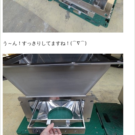
う～ん！すっきりしてますね！(⌒∇⌒)