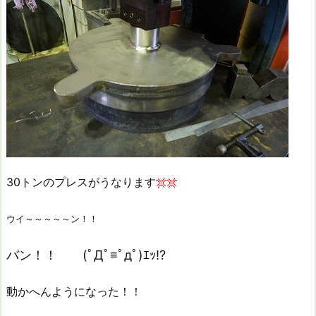
30トンのプレスがうなります
ウイ～～～～～ン！！
バン！！ (ﾟДﾟ≡ﾟдﾟ)ｴｯ!?
動かへんようになった！！