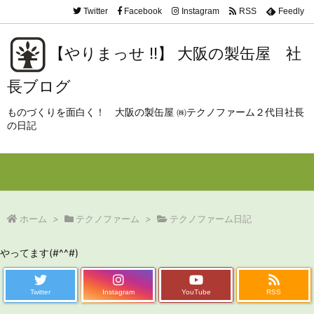
Twitter
Facebook
Instagram
RSS
Feedly
【やりまっせ !!】 大阪の製缶屋 社
長ブログ
ものづくりを面白く！ 大阪の製缶屋 ㈱テクノファーム２代目社長
の日記
Menu
Sidebar
Prev
Next
Search
ホーム
>
テクノファーム
>
テクノファーム日記
やってます(#^^#)
Twitter
Instagram
YouTube
RSS