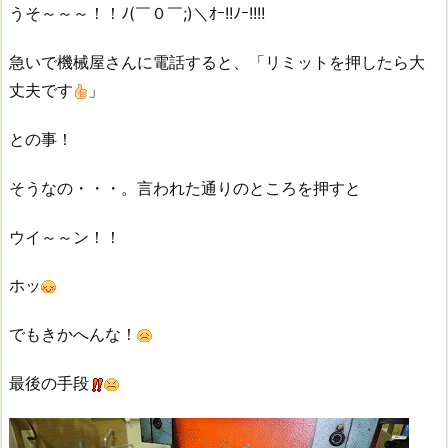
うそ～～～！！ﾉ(￣０￣;)＼ｵｰ!!ﾉｰ!!!!
急いで機械屋さんに電話すると、「リミットを押したら大
丈夫です
」
との事！
そうなの・・・。言われた通りのところを押すと
ウイ～～ン！！
ホッ
でもきかへんな！
最後の手段