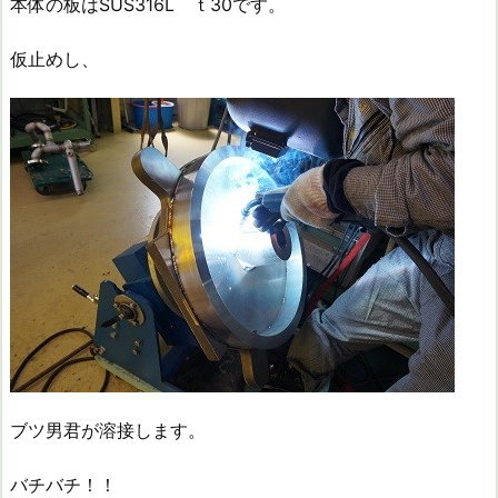
本体の板はSUS316L ｔ30です。
仮止めし、
ブツ男君が溶接します。
バチバチ！！