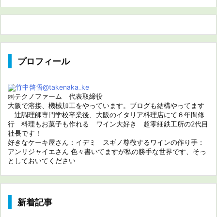
プロフィール
竹中啓悟
@takenaka_ke
㈱テクノファーム 代表取締役
大阪で溶接、機械加工をやっています。ブログも結構やってます
辻調理師専門学校卒業後、大阪のイタリア料理店にて６年間修
行 料理もお菓子も作れる ワイン大好き 超零細鉄工所の2代目
社長です！
好きなケーキ屋さん：イデミ スギノ尊敬するワインの作り手：
アンリジャイエさん 色々書いてますが私の勝手な世界です、そっ
としておいてください
新着記事