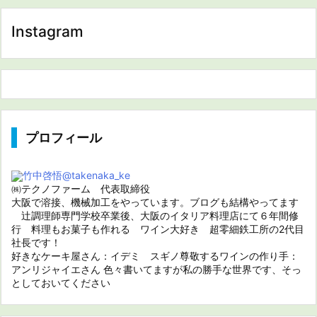
Instagram
プロフィール
竹中啓悟
@takenaka_ke
㈱テクノファーム 代表取締役
大阪で溶接、機械加工をやっています。ブログも結構やってます
辻調理師専門学校卒業後、大阪のイタリア料理店にて６年間修
行 料理もお菓子も作れる ワイン大好き 超零細鉄工所の2代目
社長です！
好きなケーキ屋さん：イデミ スギノ尊敬するワインの作り手：
アンリジャイエさん 色々書いてますが私の勝手な世界です、そっ
としておいてください