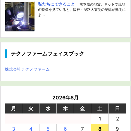
私たちにできること
熊本県の地震。ネットで現地
の映像を見ていると、阪神・淡路大震災の記憶が鮮明に
よ ...
テクノファームフェイスブック
株式会社テクノファーム
2026年8月
月
火
水
木
金
土
日
1
2
3
4
5
6
7
8
9