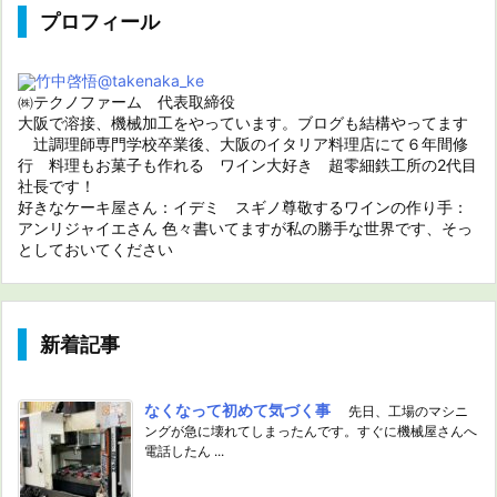
プロフィール
竹中啓悟
@takenaka_ke
㈱テクノファーム 代表取締役
大阪で溶接、機械加工をやっています。ブログも結構やってます
辻調理師専門学校卒業後、大阪のイタリア料理店にて６年間修
行 料理もお菓子も作れる ワイン大好き 超零細鉄工所の2代目
社長です！
好きなケーキ屋さん：イデミ スギノ尊敬するワインの作り手：
アンリジャイエさん 色々書いてますが私の勝手な世界です、そっ
としておいてください
新着記事
なくなって初めて気づく事
先日、工場のマシニ
ングが急に壊れてしまったんです。すぐに機械屋さんへ
電話したん ...