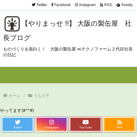
Twitter
Facebook
Instagram
RSS
Feedly
【やりまっせ !!】 大阪の製缶屋 社
長ブログ
ものづくりを面白く！ 大阪の製缶屋 ㈱テクノファーム２代目社長
の日記
Menu
Sidebar
Prev
Next
Search
ホーム
>
うちの子
やってます(#^^#)
Twitter
Instagram
YouTube
RSS