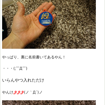
やっぱり、裏に名前書いてあるやん！
・・・(;￣Д￣)
いらんやつ入れただけ
やんけ
(ノ｀Д´)ノ