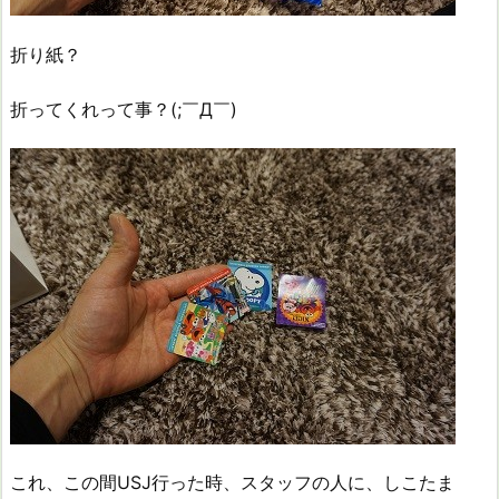
折り紙？
折ってくれって事？(;￣Д￣)
これ、この間USJ行った時、スタッフの人に、しこたま