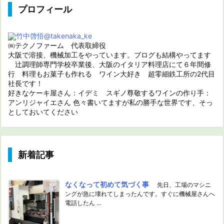
プロフィール
竹中啓悟
@takenaka_ke
㈱テクノファーム 代表取締役
大阪で溶接、機械加工をやっています。ブログも結構やってます
辻調理師専門学校卒業後、大阪のイタリア料理店にて６年間修
行 料理もお菓子も作れる ワイン大好き 超零細鉄工所の2代目
社長です！
好きなケーキ屋さん：イデミ スギノ尊敬するワインの作り手：
アンリジャイエさん 色々書いてますが私の勝手な世界です、そっ
としておいてください
新着記事
なくなって初めて気づく事
先日、工場のマシニ
ングが急に壊れてしまったんです。すぐに機械屋さんへ
電話したん ...