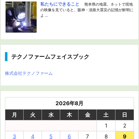
私たちにできること
熊本県の地震。ネットで現地
の映像を見ていると、阪神・淡路大震災の記憶が鮮明に
よ ...
テクノファームフェイスブック
株式会社テクノファーム
2026年8月
月
火
水
木
金
土
日
1
2
3
4
5
6
7
8
9