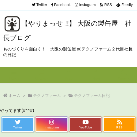
Twitter
Facebook
Instagram
RSS
Feedly
【やりまっせ !!】 大阪の製缶屋 社
長ブログ
ものづくりを面白く！ 大阪の製缶屋 ㈱テクノファーム２代目社長
の日記
Menu
Sidebar
Prev
Next
Search
ホーム
>
テクノファーム
>
テクノファーム日記
やってます(#^^#)
Twitter
Instagram
YouTube
RSS