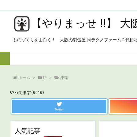
【やりまっせ !!】 
ものづくりを面白く！ 大阪の製缶屋 ㈱テクノファーム２代目
ホーム
>
旅
>
沖縄
やってます(#^^#)
Twitter
人気記事