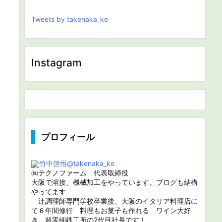
Tweets by takenaka_ke
Instagram
プロフィール
竹中啓悟
@takenaka_ke
㈱テクノファーム 代表取締役
大阪で溶接、機械加工をやっています。ブログも結構
やってます
辻調理師専門学校卒業後、大阪のイタリア料理店に
て６年間修行 料理もお菓子も作れる ワイン大好
き 超零細鉄工所の2代目社長です！