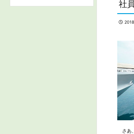
社
201
さあ、