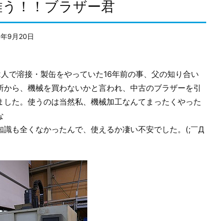
難う！！ブラザー君
8年9月20日
2人で溶接・製缶をやっていた16年前の事、父の知り合い
所から、機械を買わないかと言われ、中古のブラザーを引
ました。使うのは当然私、機械加工なんてまったくやった
な
知識も全くなかったんで、使えるか凄い不安でした。(;￣Д