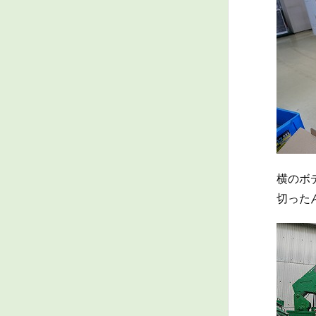
横のボ
切ったん