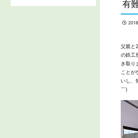
有
201
父親と
の鉄工
き取り
ことが
いし、
￣)