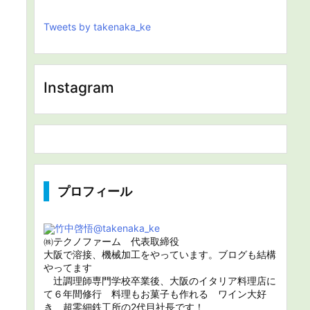
Tweets by takenaka_ke
Instagram
プロフィール
竹中啓悟
@takenaka_ke
㈱テクノファーム 代表取締役
大阪で溶接、機械加工をやっています。ブログも結構
やってます
辻調理師専門学校卒業後、大阪のイタリア料理店に
て６年間修行 料理もお菓子も作れる ワイン大好
き 超零細鉄工所の2代目社長です！