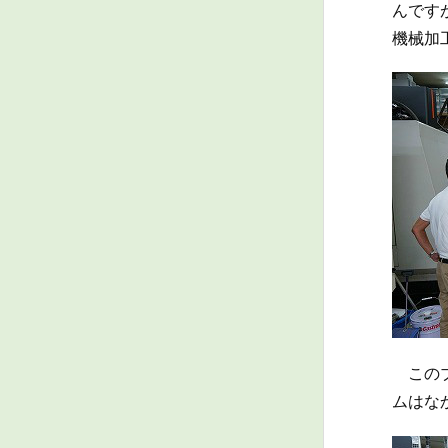
んです
機械加
このブ
ムはな