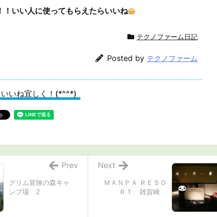
！！いい人に使ってもらえたらいいね
テクノファーム日記
Posted by
テクノファーム
いいね宜しく！(*^^*)
Prev
Next
グリム冒険の森キャ
ＭＡＮＰＡ ＲＥＳＯ
ンプ場 2
ＲＴ 雑賀崎