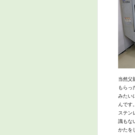
当然父
もらっ
みたい
んです
ステン
識もな
かたを