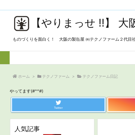
【やりまっせ !!】 
ものづくりを面白く！ 大阪の製缶屋 ㈱テクノファーム２代目
ホーム
>
テクノファーム
>
テクノファーム日記
やってます(#^^#)
Twitter
人気記事