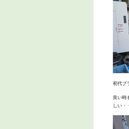
初代ブ
良い時
しい・