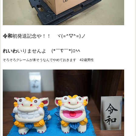
令和
初発送記念や！！ ヾ(=^▽^=)ノ
れいわ
いりませんよ (*￣∇￣*)ｴﾍﾍ
そろそろクレームが来そうなんでやめておきます 42歳男性