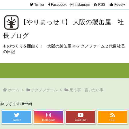
Twitter
Facebook
Instagram
RSS
Feedly
【やりまっせ !!】 大阪の製缶屋 社
長ブログ
ものづくりを面白く！ 大阪の製缶屋 ㈱テクノファーム２代目社長
の日記
Menu
Sidebar
Prev
Next
Search
ホーム
>
テクノファーム
>
思う事 言いたい事
やってます(#^^#)
Twitter
Instagram
YouTube
RSS