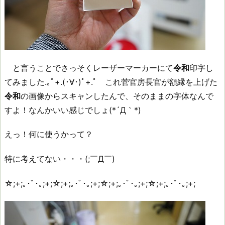
と言うことでさっそくレーザーマーカーにて
令和
印字し
てみました.｡ﾟ+.(･∀･)ﾟ+.ﾟ これ菅官房長官が額縁を上げた
令和
の画像からスキャンしたんで、そのままの字体なんで
すよ！なんかいい感じでしょ(*´Д｀*)
えっ！何に使うかって？
特に考えてない・・・(;￣Д￣)
☆;+;｡･ﾟ･｡;+;☆;+;｡･ﾟ･｡;+;☆;+;｡･ﾟ･｡;+;☆;+;｡･ﾟ･｡;+;