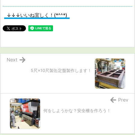
↓↓↓いいね宜しく！(*^^*)
Next
5尺×10尺製缶定盤製作します！
Prev
何をしようかな？安全柵を作ろう！