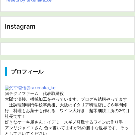
Instagram
プロフィール
竹中啓悟
@takenaka_ke
㈱テクノファーム 代表取締役
大阪で溶接、機械加工をやっています。ブログも結構やってます
辻調理師専門学校卒業後、大阪のイタリア料理店にて６年間修
行 料理もお菓子も作れる ワイン大好き 超零細鉄工所の2代目
社長です！
好きなケーキ屋さん：イデミ スギノ尊敬するワインの作り手：
アンリジャイエさん 色々書いてますが私の勝手な世界です、そっ
としておいてください