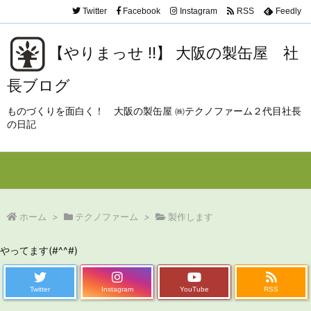
Twitter
Facebook
Instagram
RSS
Feedly
【やりまっせ !!】 大阪の製缶屋 社
長ブログ
ものづくりを面白く！ 大阪の製缶屋 ㈱テクノファーム２代目社長
の日記
Menu
Sidebar
Prev
Next
Search
ホーム
>
テクノファーム
>
製作します
やってます(#^^#)
Twitter
Instagram
YouTube
RSS