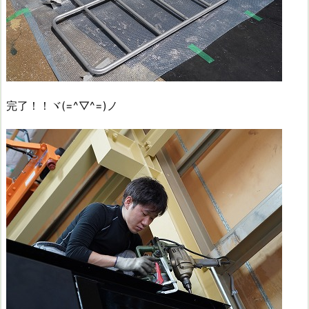
完了！！ヾ(=^▽^=)ノ