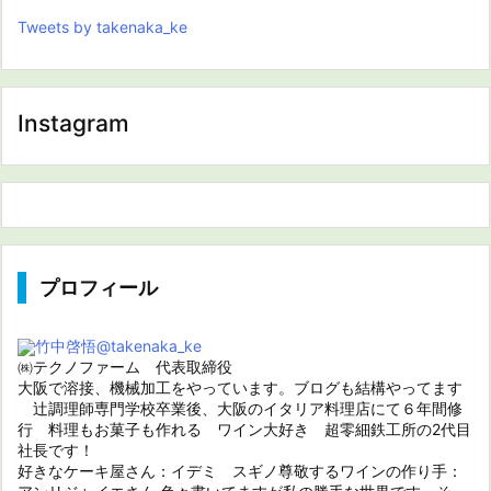
Tweets by takenaka_ke
Instagram
プロフィール
竹中啓悟
@takenaka_ke
㈱テクノファーム 代表取締役
大阪で溶接、機械加工をやっています。ブログも結構やってます
辻調理師専門学校卒業後、大阪のイタリア料理店にて６年間修
行 料理もお菓子も作れる ワイン大好き 超零細鉄工所の2代目
社長です！
好きなケーキ屋さん：イデミ スギノ尊敬するワインの作り手：