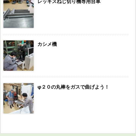
レッキスねじ切り機専用台車
カシメ機
φ２０の丸棒をガスで曲げよう！