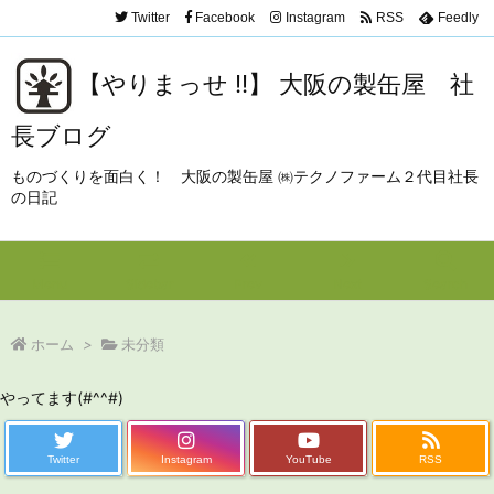
Twitter
Facebook
Instagram
RSS
Feedly
【やりまっせ !!】 大阪の製缶屋 社
長ブログ
ものづくりを面白く！ 大阪の製缶屋 ㈱テクノファーム２代目社長
の日記
Menu
Sidebar
Prev
Next
Search
ホーム
>
未分類
やってます(#^^#)
Twitter
Instagram
YouTube
RSS