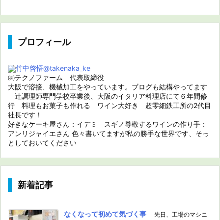
プロフィール
竹中啓悟
@takenaka_ke
㈱テクノファーム 代表取締役
大阪で溶接、機械加工をやっています。ブログも結構やってます
辻調理師専門学校卒業後、大阪のイタリア料理店にて６年間修
行 料理もお菓子も作れる ワイン大好き 超零細鉄工所の2代目
社長です！
好きなケーキ屋さん：イデミ スギノ尊敬するワインの作り手：
アンリジャイエさん 色々書いてますが私の勝手な世界です、そっ
としておいてください
新着記事
なくなって初めて気づく事
先日、工場のマシニ