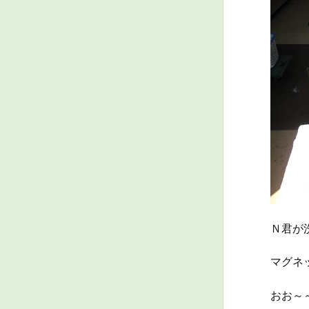
Ｎ君が
マグネ
おお～