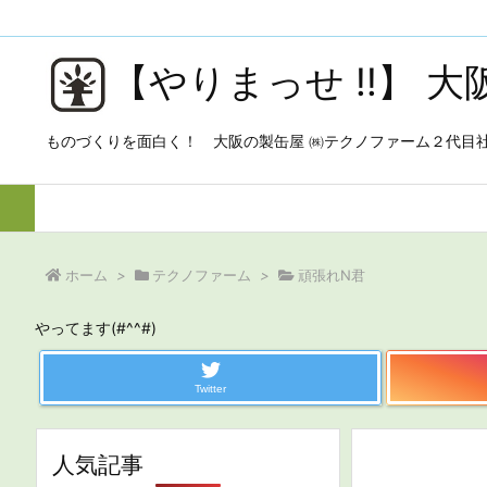
【やりまっせ !!】 
ものづくりを面白く！ 大阪の製缶屋 ㈱テクノファーム２代目
ホーム
>
テクノファーム
>
頑張れN君
やってます(#^^#)
Twitter
人気記事