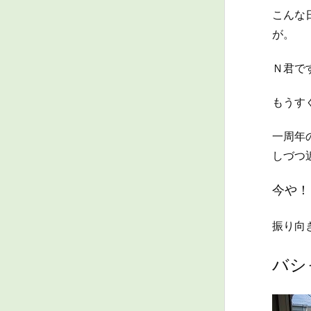
こんな
が。
Ｎ君で
もうす
一周年
しづつ
今や！
振り向
バシ