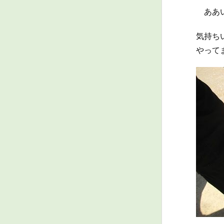
ああい
気持ち
やって