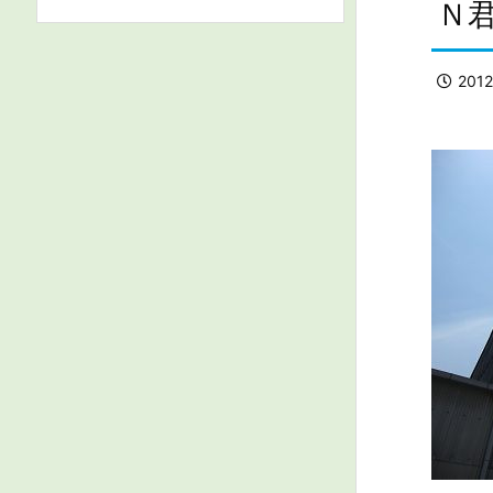
Ｎ
201