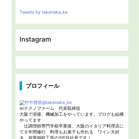
Tweets by takenaka_ke
Instagram
プロフィール
竹中啓悟
@takenaka_ke
㈱テクノファーム 代表取締役
大阪で溶接、機械加工をやっています。ブログも結構
やってます
辻調理師専門学校卒業後、大阪のイタリア料理店に
て６年間修行 料理もお菓子も作れる ワイン大好
き 超零細鉄工所の2代目社長です！