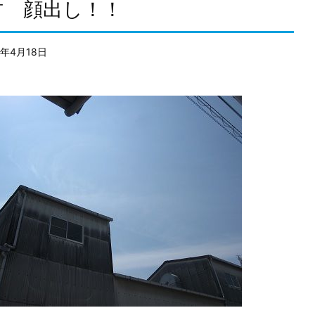
君 顔出し！！
2年4月18日