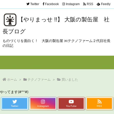
Twitter
Facebook
Instagram
RSS
Feedly
【やりまっせ !!】 大阪の製缶屋 社
長ブログ
ものづくりを面白く！ 大阪の製缶屋 ㈱テクノファーム２代目社長
の日記
Menu
Sidebar
Prev
Next
Search
ホーム
>
テクノファーム
>
買いました
やってます(#^^#)
Twitter
Instagram
YouTube
RSS