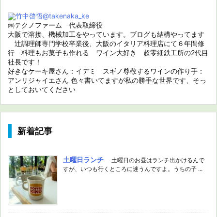
竹中啓悟
@takenaka_ke
㈱テクノファーム 代表取締役
大阪で溶接、機械加工をやっています。ブログも結構やってます
辻調理師専門学校卒業後、大阪のイタリア料理店にて６年間修
行 料理もお菓子も作れる ワイン大好き 超零細鉄工所の2代目
社長です！
好きなケーキ屋さん：イデミ スギノ尊敬するワインの作り手：
アンリジャイエさん 色々書いてますが私の勝手な世界です、そっ
としておいてください
新着記事
土曜日ランチ
土曜日のお昼はランチ出かけるんで
すが、いつも行くところに迷うんですよ。うちの子 ...