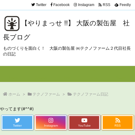
Twitter
Facebook
Instagram
RSS
Feedly
【やりまっせ !!】 大阪の製缶屋 社
長ブログ
ものづくりを面白く！ 大阪の製缶屋 ㈱テクノファーム２代目社長
の日記
Menu
Sidebar
Prev
Next
Search
ホーム
>
テクノファーム
>
テクノファーム日記
やってます(#^^#)
Twitter
Instagram
YouTube
RSS