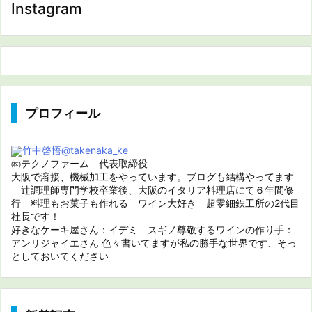
Instagram
プロフィール
竹中啓悟
@takenaka_ke
㈱テクノファーム 代表取締役
大阪で溶接、機械加工をやっています。ブログも結構やってます
辻調理師専門学校卒業後、大阪のイタリア料理店にて６年間修
行 料理もお菓子も作れる ワイン大好き 超零細鉄工所の2代目
社長です！
好きなケーキ屋さん：イデミ スギノ尊敬するワインの作り手：
アンリジャイエさん 色々書いてますが私の勝手な世界です、そっ
としておいてください