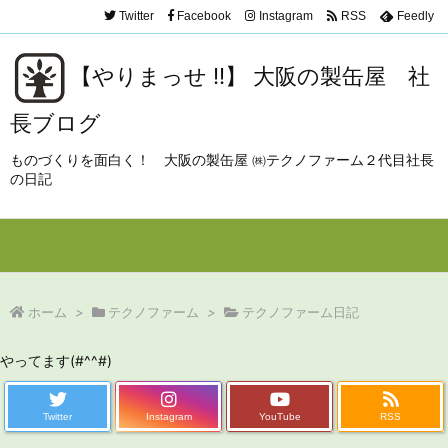
Twitter
Facebook
Instagram
RSS
Feedly
【やりまっせ !!】 大阪の製缶屋 社
長ブログ
ものづくりを面白く！ 大阪の製缶屋 ㈱テクノファーム２代目社長
の日記
Menu
Sidebar
Prev
Next
Search
ホーム
>
テクノファーム
>
テクノファーム日記
やってます(#^^#)
Twitter
Instagram
YouTube
RSS