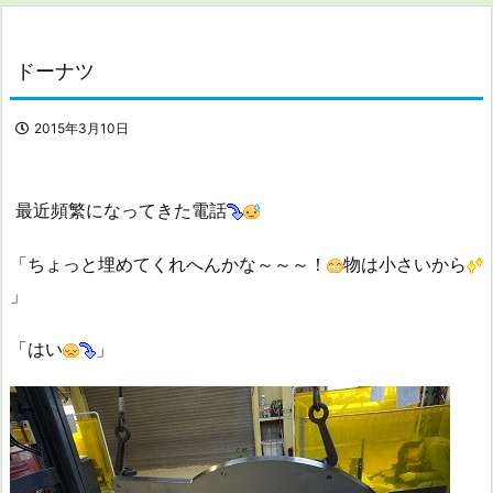
ドーナツ
2015年3月10日
最近頻繁になってきた電話
「ちょっと埋めてくれへんかな～～～！
物は小さいから
」
「はい
」