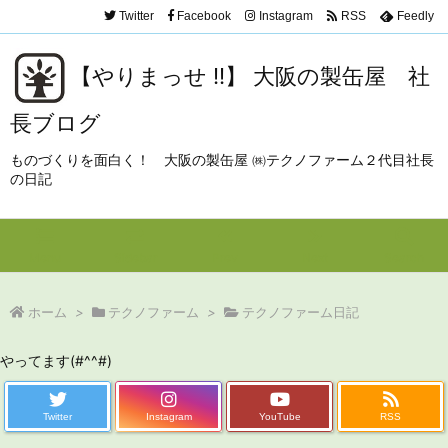
Twitter
Facebook
Instagram
RSS
Feedly
【やりまっせ !!】 大阪の製缶屋 社
長ブログ
ものづくりを面白く！ 大阪の製缶屋 ㈱テクノファーム２代目社長
の日記
Menu
Sidebar
Prev
Next
Search
ホーム
>
テクノファーム
>
テクノファーム日記
やってます(#^^#)
Twitter
Instagram
YouTube
RSS