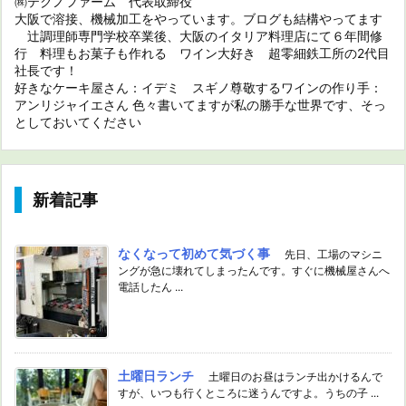
㈱テクノファーム 代表取締役
大阪で溶接、機械加工をやっています。ブログも結構やってます
辻調理師専門学校卒業後、大阪のイタリア料理店にて６年間修
行 料理もお菓子も作れる ワイン大好き 超零細鉄工所の2代目
社長です！
好きなケーキ屋さん：イデミ スギノ尊敬するワインの作り手：
アンリジャイエさん 色々書いてますが私の勝手な世界です、そっ
としておいてください
新着記事
なくなって初めて気づく事
先日、工場のマシニ
ングが急に壊れてしまったんです。すぐに機械屋さんへ
電話したん ...
土曜日ランチ
土曜日のお昼はランチ出かけるんで
すが、いつも行くところに迷うんですよ。うちの子 ...