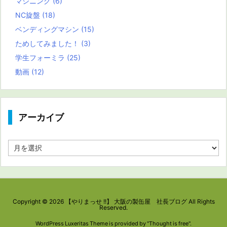
マシニング
(6)
NC旋盤
(18)
ベンディングマシン
(15)
ためしてみました！
(3)
学生フォーミラ
(25)
動画
(12)
アーカイブ
ア
ー
カ
イ
ブ
Copyright ©
2026
【やりまっせ !!】 大阪の製缶屋 社長ブログ
All Rights
Reserved.
WordPress Luxeritas Theme is provided by "
Thought is free
".