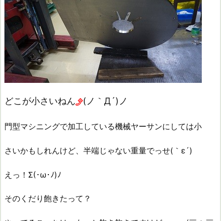
どこが小さいねん
(ノ｀Д´)ノ
門型マシニングで加工している機械ヤーサンにしては小
さいかもしれんけど、半端じゃない重量でっせ(｀ε´)
えっ！Σ(･ω･ﾉ)ﾉ
そのくだり飽きたって？