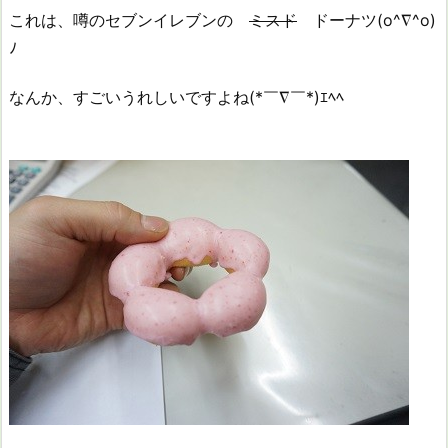
これは、噂のセブンイレブンの
ミスド
ドーナツ(o^∇^o)
ﾉ
なんか、すごいうれしいですよね(*￣∇￣*)ｴﾍﾍ