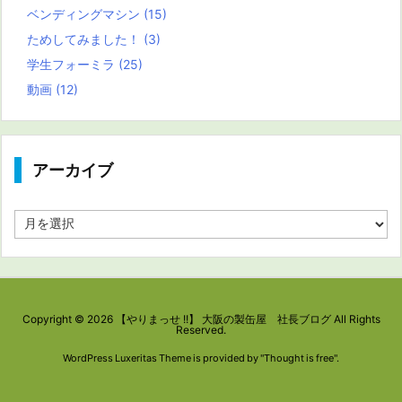
ベンディングマシン
(15)
ためしてみました！
(3)
学生フォーミラ
(25)
動画
(12)
アーカイブ
ア
ー
カ
イ
ブ
Copyright ©
2026
【やりまっせ !!】 大阪の製缶屋 社長ブログ
All Rights
Reserved.
WordPress Luxeritas Theme is provided by "
Thought is free
".