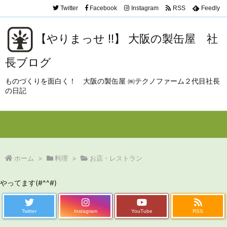
Twitter
Facebook
Instagram
RSS
Feedly
【やりまっせ !!】 大阪の製缶屋 社
長ブログ
ものづくりを面白く！ 大阪の製缶屋 ㈱テクノファーム２代目社長
の日記
Menu
Sidebar
Prev
Next
Search
ホーム
>
料理
>
お店・レストラン
やってます(#^^#)
Twitter
Instagram
YouTube
RSS