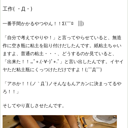
工作( ・Д・)
一番手間かかるやつやん！！Σ(￣ﾛ￣|||)
「自分で考えてやりや！」と言ってやらせていると、無造
作に空き瓶に粘土を貼り付けだしたんです。紙粘土ちゃい
ますよ、普通の粘土・・・、どうするのか見ていると、
「出来た！！.｡ﾟ+.(･∀･)ﾟ+.ﾟ」と言い出したんです。イヤイ
ヤただ粘土瓶にくっつけただけですよ！(;￣Д￣)
「アホか！！(ノ｀Д´)ノそんなもんアカンに決まってるや
ろ！！」
そしてやり直しさせたんです。