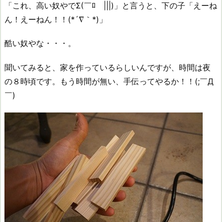
「これ、高い奴やでΣ(￣ﾛ￣|||)」と言うと、下の子「えーね
ん！えーねん！！(*´∇｀*)」
酷い奴やな・・・。
聞いてみると、家を作っているらしいんですが、時間は夜
の８時頃です。もう時間が無い、手伝ってやるか！！(;￣Д
￣)