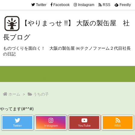
Twitter
Facebook
Instagram
RSS
Feedly
【やりまっせ !!】 大阪の製缶屋 社
長ブログ
ものづくりを面白く！ 大阪の製缶屋 ㈱テクノファーム２代目社長
の日記
Menu
Sidebar
Prev
Next
Search
ホーム
>
うちの子
やってます(#^^#)
Twitter
Instagram
YouTube
RSS