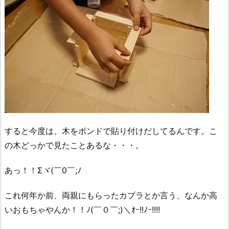
すると今度は、木をボンドで貼り付けだしてるんです。こ
の木どっかで見たことあるな・・・。
あっ！！Σヾ(￣0￣;ﾉ
これ何年か前、両親にもらったカプラとか言う、なんか高
いおもちゃやんか！！ﾉ(￣０￣;)＼ｵｰ!!ﾉｰ!!!!