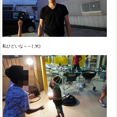
私ひどいな～～( ;∀;)