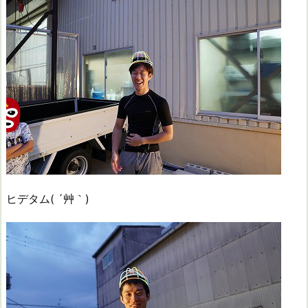
ヒデタム( ´艸｀)