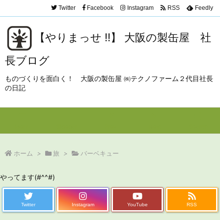
Twitter
Facebook
Instagram
RSS
Feedly
【やりまっせ !!】 大阪の製缶屋 社
長ブログ
ものづくりを面白く！ 大阪の製缶屋 ㈱テクノファーム２代目社長
の日記
Menu
Sidebar
Prev
Next
Search
ホーム
>
旅
>
バーベキュー
やってます(#^^#)
Twitter
Instagram
YouTube
RSS