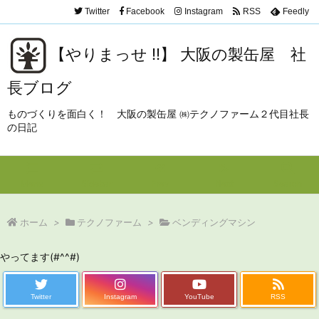
Twitter
Facebook
Instagram
RSS
Feedly
【やりまっせ !!】 大阪の製缶屋 社
長ブログ
ものづくりを面白く！ 大阪の製缶屋 ㈱テクノファーム２代目社長
の日記
Menu
Sidebar
Prev
Next
Search
ホーム
>
テクノファーム
>
ベンディングマシン
やってます(#^^#)
Twitter
Instagram
YouTube
RSS