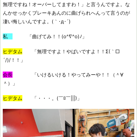
無理ですね！オーバーしてますわ！」と言うんですよ。な
んかせっかくブレーキあんのに曲げられへんって言うのが
凄い悔しいんですよ。(｀･д･´)
私
「曲げてみ！！(o^∇^o)ﾉ」
ヒデタム
「無理ですよ！やばいですよ！！Σ(｀□
´/)/！！」
会長
「いけるいける！やってみーや！！（＾∀
＾）」
ヒデタム
「・・・。(￣ﾛ￣|||)」