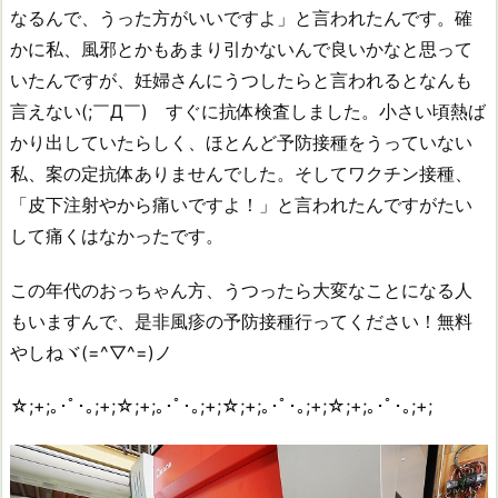
なるんで、うった方がいいですよ」と言われたんです。確
かに私、風邪とかもあまり引かないんで良いかなと思って
いたんですが、妊婦さんにうつしたらと言われるとなんも
言えない(;￣Д￣) すぐに抗体検査しました。小さい頃熱ば
かり出していたらしく、ほとんど予防接種をうっていない
私、案の定抗体ありませんでした。そしてワクチン接種、
「皮下注射やから痛いですよ！」と言われたんですがたい
して痛くはなかったです。
この年代のおっちゃん方、うつったら大変なことになる人
もいますんで、是非風疹の予防接種行ってください！無料
やしねヾ(=^▽^=)ノ
☆;+;｡･ﾟ･｡;+;☆;+;｡･ﾟ･｡;+;☆;+;｡･ﾟ･｡;+;☆;+;｡･ﾟ･｡;+;