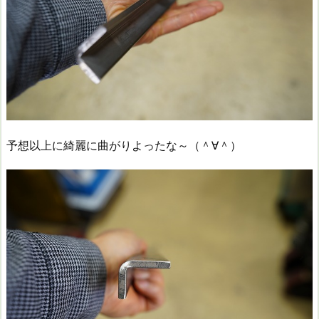
予想以上に綺麗に曲がりよったな～（＾∀＾）