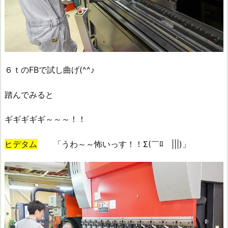
６ｔのFBで試し曲げ(^^♪
踏んでみると
ギギギギギ～～～！！
ヒデタム
「うわ～～怖いっす！！Σ(￣ﾛ￣|||)」