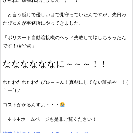
からね。頑張れわたぴゅん！(*^^*)
と言う感じで優しい目で見守っていたんですが、先日わ
たぴゅんが事務所にやってきました。
「
ポリスード自動溶接機のヘッド失敗して壊しちゃったん
です！(#^.^#)
」
ななななななに～～～！！
わたわたわたわたぴゅ～～ん！真剣にしてない証拠や！！(
｀ー´)ノ
コストかかるんすよ・・・
↓↓↓ホームページも是非ご覧ください！