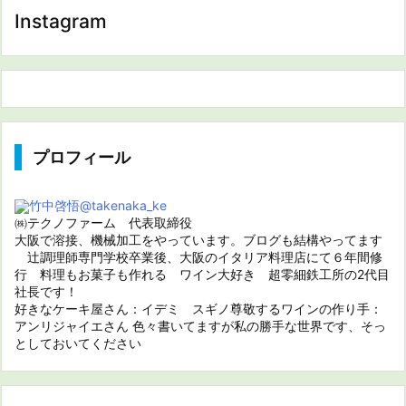
Instagram
プロフィール
竹中啓悟
@takenaka_ke
㈱テクノファーム 代表取締役
大阪で溶接、機械加工をやっています。ブログも結構やってます
辻調理師専門学校卒業後、大阪のイタリア料理店にて６年間修
行 料理もお菓子も作れる ワイン大好き 超零細鉄工所の2代目
社長です！
好きなケーキ屋さん：イデミ スギノ尊敬するワインの作り手：
アンリジャイエさん 色々書いてますが私の勝手な世界です、そっ
としておいてください