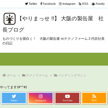
Twitter
Facebook
Instagram
RSS
Feedly
【やりまっせ !!】 大阪の製缶屋 社
長ブログ
ものづくりを面白く！ 大阪の製缶屋 ㈱テクノファーム２代目社長
の日記
Menu
Sidebar
Prev
Next
Search
ホーム
>
テクノファーム
>
ベンディングマシン
やってます(#^^#)
Twitter
Instagram
YouTube
RSS