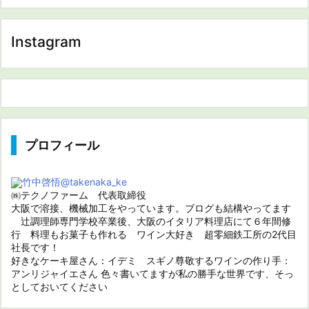
Instagram
プロフィール
竹中啓悟
@takenaka_ke
㈱テクノファーム 代表取締役
大阪で溶接、機械加工をやっています。ブログも結構やってます
辻調理師専門学校卒業後、大阪のイタリア料理店にて６年間修
行 料理もお菓子も作れる ワイン大好き 超零細鉄工所の2代目
社長です！
好きなケーキ屋さん：イデミ スギノ尊敬するワインの作り手：
アンリジャイエさん 色々書いてますが私の勝手な世界です、そっ
としておいてください