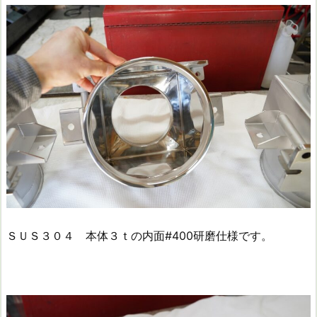
ＳＵＳ３０４ 本体３ｔの内面#400研磨仕様です。