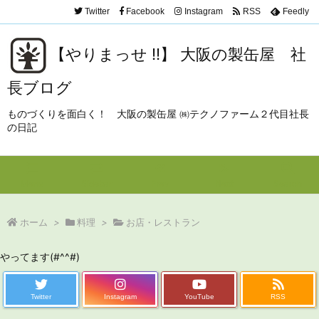
Twitter
Facebook
Instagram
RSS
Feedly
【やりまっせ !!】 大阪の製缶屋 社
長ブログ
ものづくりを面白く！ 大阪の製缶屋 ㈱テクノファーム２代目社長
の日記
Menu
Sidebar
Prev
Next
Search
ホーム
>
料理
>
お店・レストラン
やってます(#^^#)
Twitter
Instagram
YouTube
RSS