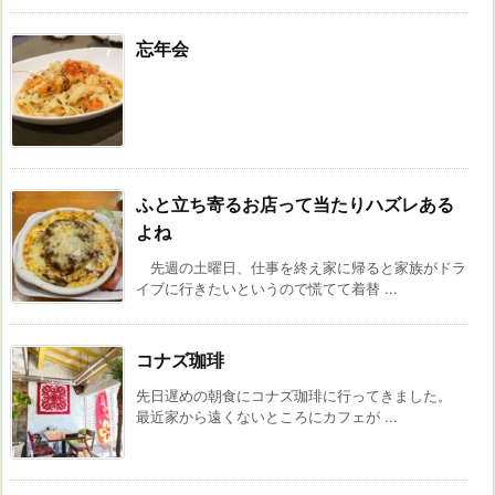
忘年会
ふと立ち寄るお店って当たりハズレある
よね
先週の土曜日、仕事を終え家に帰ると家族がドラ
イブに行きたいというので慌てて着替 ...
コナズ珈琲
先日遅めの朝食にコナズ珈琲に行ってきました。
最近家から遠くないところにカフェが ...