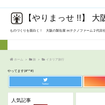
【やりまっせ !!】 
ものづくりを面白く！ 大阪の製缶屋 ㈱テクノファーム２代目
ホーム
>
旅
>
イタリア旅行
やってます(#^^#)
Twitter
人気記事