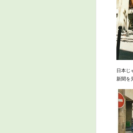
日本じ
新聞を