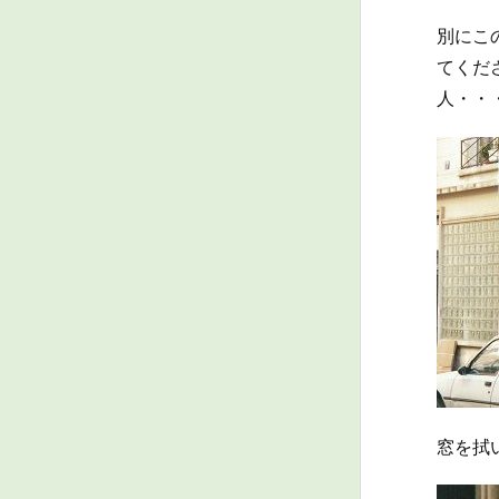
別にこ
てくだ
人・・
窓を拭