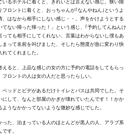
ているホテルに着くと、きれいとは言えない感じ。狭い階
りフロントに着くと、おっちゃんが｢なんやねん｣というよ
情、はなから相手にしない感じ・・。声をかけようとする
いてない帰った帰った！」という感じ、｢予約してんねんけ
言っても相手にしてくれない、言葉はわからないし僕もあ
しまって名前を叫びました、そしたら態度が急に変わり快
入れてくれました。
考えると、上品な感じの女の方に予約の電話をしてもらっ
、フロントの人は女の人だと思ったらしい。
、ベッドとビデがあるだけトイレとバスは共同でした。そ
いにして、なんと部屋のかぎが壊れていたんです！！かか
るようなかかってないような微妙な感じでした。
かった、泊まっている人のほとんどが黒人の人、アラブ系
んです。