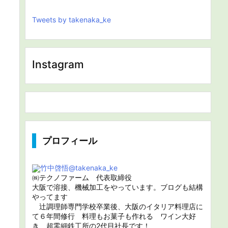
Tweets by takenaka_ke
Instagram
プロフィール
竹中啓悟
@takenaka_ke
㈱テクノファーム 代表取締役
大阪で溶接、機械加工をやっています。ブログも結構
やってます
辻調理師専門学校卒業後、大阪のイタリア料理店に
て６年間修行 料理もお菓子も作れる ワイン大好
き 超零細鉄工所の2代目社長です！