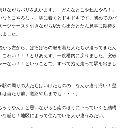
乗りながらパリを思います、「どんなとこやねんやろ！」
いなとこやろな～」駅に着くとドキドキです、初めてのパ
スーツケースを引きながら駅から出たとたん見事に期待を
れました。
右から左から、ぼろぼろの服を着た人たちが迫ってきたん
！こわい！！！とりあえず、一度構内に戻りました。突破
ゃーない！！ということで、すべて抱え走って駅を出まし
か駅の周りの人たちはいけたものの、なんか違う汚い！壁
きは当たり前、道路や店までも・・・。
ちゃうやん」と思いながらも南のほうに下っていくと結構
いな感じ！地区によって住んでいる人が違うみたい。