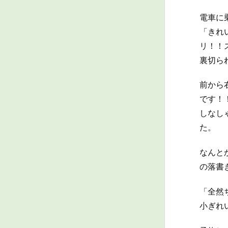
電車に
「きれ
リ！！
裏切ら
前から
です！
しなし
た。
なんと
の落書
「全然
小ぎれ