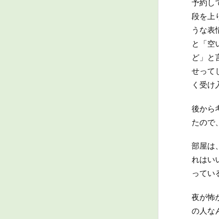
予約し
段を上
うな表
と「空
ど」と
せって
く受け
後から
たので
部屋は
れはい
ってい
夜が怖
の人な