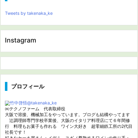
Tweets by takenaka_ke
Instagram
プロフィール
竹中啓悟
@takenaka_ke
㈱テクノファーム 代表取締役
大阪で溶接、機械加工をやっています。ブログも結構やってます
辻調理師専門学校卒業後、大阪のイタリア料理店にて６年間修
行 料理もお菓子も作れる ワイン大好き 超零細鉄工所の2代目
社長です！
好きなケーキ屋さん：イデミ スギノ尊敬するワインの作り手：