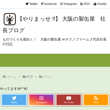
Twitter
Facebook
Instagram
RSS
Feedly
【やりまっせ !!】 大阪の製缶屋 社
長ブログ
ものづくりを面白く！ 大阪の製缶屋 ㈱テクノファーム２代目社長
の日記
Menu
Sidebar
Prev
Next
Search
ホーム
>
料理
>
ワイン
やってます(#^^#)
Twitter
Instagram
YouTube
RSS