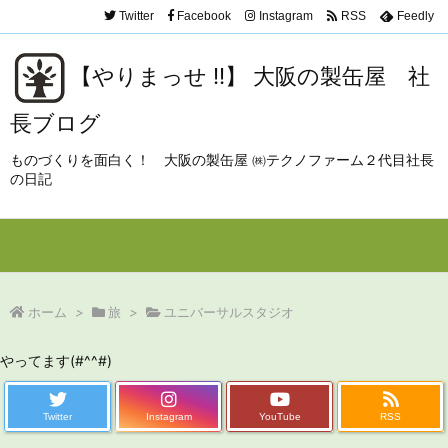
Twitter
Facebook
Instagram
RSS
Feedly
【やりまっせ !!】 大阪の製缶屋 社
長ブログ
ものづくりを面白く！ 大阪の製缶屋 ㈱テクノファーム２代目社長
の日記
Menu
Sidebar
Prev
Next
Search
ホーム
>
旅
>
ユニバーサルスタジオ
やってます(#^^#)
Twitter
Instagram
YouTube
RSS