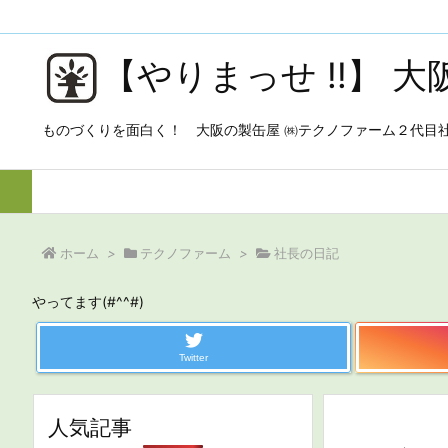
【やりまっせ !!】 
ものづくりを面白く！ 大阪の製缶屋 ㈱テクノファーム２代目
ホーム
>
テクノファーム
>
社長の日記
やってます(#^^#)
Twitter
人気記事