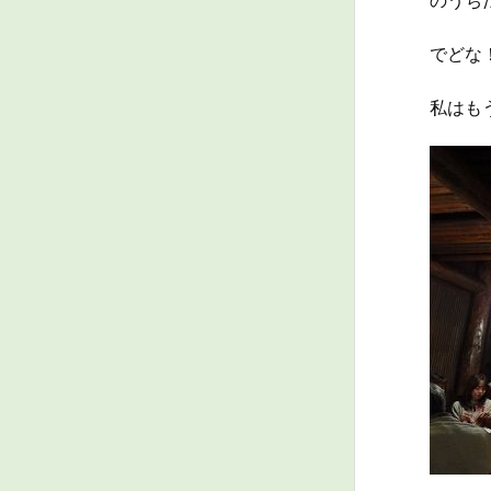
のうち
でどな
私はも