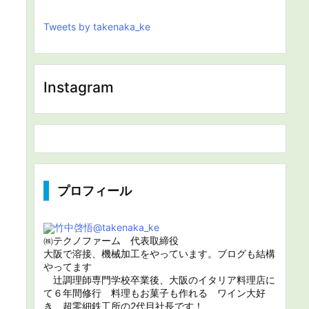
Tweets by takenaka_ke
Instagram
プロフィール
竹中啓悟
@takenaka_ke
㈱テクノファーム 代表取締役
大阪で溶接、機械加工をやっています。ブログも結構
やってます
辻調理師専門学校卒業後、大阪のイタリア料理店に
て６年間修行 料理もお菓子も作れる ワイン大好
き 超零細鉄工所の2代目社長です！