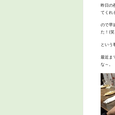
昨日の
てくれ
ので早
た！(笑
という
最近ま
な～。