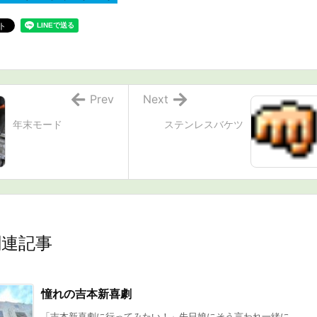
Prev
Next
年末モード
ステンレスバケツ
関連記事
憧れの吉本新喜劇
「吉本新喜劇に行ってみたい！」先日娘にそう言われ一緒に