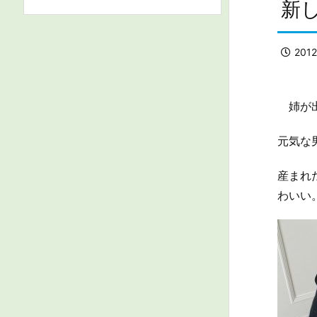
新
201
姉が出
元気な
産まれ
わいい