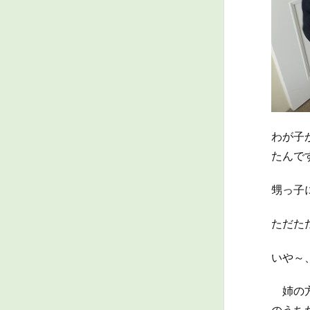
わが子
たんで
甥っ子
ただた
いや～
姉の方