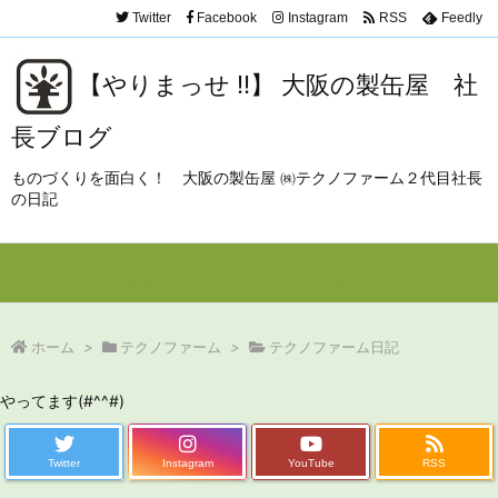
Twitter
Facebook
Instagram
RSS
Feedly
【やりまっせ !!】 大阪の製缶屋 社
長ブログ
ものづくりを面白く！ 大阪の製缶屋 ㈱テクノファーム２代目社長
の日記
Menu
Sidebar
Prev
Next
Search
ホーム
>
テクノファーム
>
テクノファーム日記
やってます(#^^#)
Twitter
Instagram
YouTube
RSS