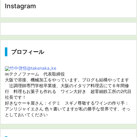
Instagram
プロフィール
竹中啓悟
@takenaka_ke
㈱テクノファーム 代表取締役
大阪で溶接、機械加工をやっています。ブログも結構やってます
辻調理師専門学校卒業後、大阪のイタリア料理店にて６年間修
行 料理もお菓子も作れる ワイン大好き 超零細鉄工所の2代目
社長です！
好きなケーキ屋さん：イデミ スギノ尊敬するワインの作り手：
アンリジャイエさん 色々書いてますが私の勝手な世界です、そっ
としておいてください