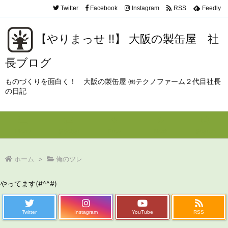
Twitter
Facebook
Instagram
RSS
Feedly
【やりまっせ !!】 大阪の製缶屋 社
長ブログ
ものづくりを面白く！ 大阪の製缶屋 ㈱テクノファーム２代目社長
の日記
Menu
Sidebar
Prev
Next
Search
ホーム
>
俺のツレ
やってます(#^^#)
Twitter
Instagram
YouTube
RSS