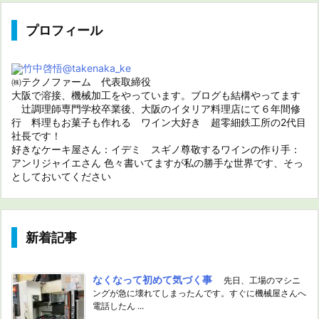
プロフィール
竹中啓悟
@takenaka_ke
㈱テクノファーム 代表取締役
大阪で溶接、機械加工をやっています。ブログも結構やってます
辻調理師専門学校卒業後、大阪のイタリア料理店にて６年間修
行 料理もお菓子も作れる ワイン大好き 超零細鉄工所の2代目
社長です！
好きなケーキ屋さん：イデミ スギノ尊敬するワインの作り手：
アンリジャイエさん 色々書いてますが私の勝手な世界です、そっ
としておいてください
新着記事
なくなって初めて気づく事
先日、工場のマシニ
ングが急に壊れてしまったんです。すぐに機械屋さんへ
電話したん ...