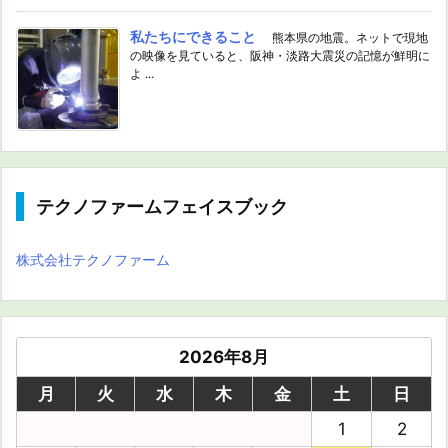
私たちにできること
熊本県の地震。ネットで現地
の映像を見ていると、阪神・淡路大震災の記憶が鮮明に
よ ...
テクノファームフェイスブック
株式会社テクノファーム
2026年8月
月
火
水
木
金
土
日
1
2