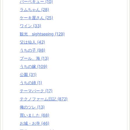
バーベキュー
(10)
ラムちゃん
(28)
ケーキ屋さん
(25)
ワイン
(33)
観光 sightseeing
(129)
父は仙人
(42)
うちの子
(98)
プール、海
(13)
うちの嫁
(109)
公園
(31)
うちの姉
(1)
テーマパーク
(17)
テクノファーム日記
(872)
俺のツレ
(13)
買いました
(68)
お城・お寺
(46)