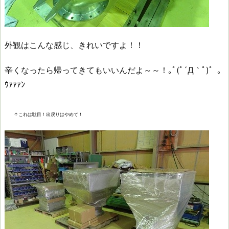
外観はこんな感じ、きれいですよ！！
辛くなったら帰ってきてもいいんだよ～～！｡ﾟ(ﾟ´Д｀ﾟ)゜｡
ｳｧｧｧﾝ
↑これは駄目！出戻りはやめて！