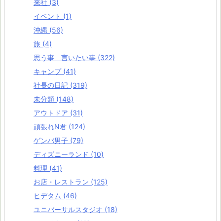
来社
(3)
イベント
(1)
沖縄
(56)
旅
(4)
思う事 言いたい事
(322)
キャンプ
(41)
社長の日記
(319)
未分類
(148)
アウトドア
(31)
頑張れN君
(124)
ゲンバ男子
(79)
ディズニーランド
(10)
料理
(41)
お店・レストラン
(125)
ヒデタム
(46)
ユニバーサルスタジオ
(18)