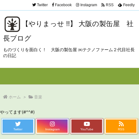
Twitter
Facebook
Instagram
RSS
Feedly
【やりまっせ !!】 大阪の製缶屋 社
長ブログ
ものづくりを面白く！ 大阪の製缶屋 ㈱テクノファーム２代目社長
の日記
Menu
Sidebar
Prev
Next
Search
ホーム
>
音楽
やってます(#^^#)
Twitter
Instagram
YouTube
RSS