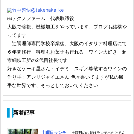
竹中啓悟
@takenaka_ke
㈱テクノファーム 代表取締役
大阪で溶接、機械加工をやっています。ブログも結構や
ってます
辻調理師専門学校卒業後、大阪のイタリア料理店にて
６年間修行 料理もお菓子も作れる ワイン大好き 超
零細鉄工所の2代目社長です！
好きなケーキ屋さん：イデミ スギノ尊敬するワインの
作り手：アンリジャイエさん 色々書いてますが私の勝
手な世界です、そっとしておいてください
新着記事
土曜日ランチ
土曜日のお昼はランチ出かけるん