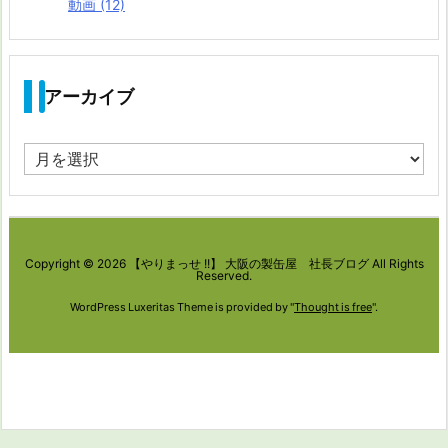
動画
(12)
アーカイブ
ア
ー
カ
イ
Copyright ©
2026
【やりまっせ !!】 大阪の製缶屋 社長ブログ
All Rights
ブ
Reserved.
WordPress Luxeritas Theme is provided by "
Thought is free
".