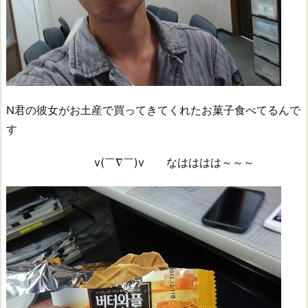
N君の彼女がお土産で買ってきてくれたお菓子食べてるんで
す
v(￣∇￣)v なはははは～～～