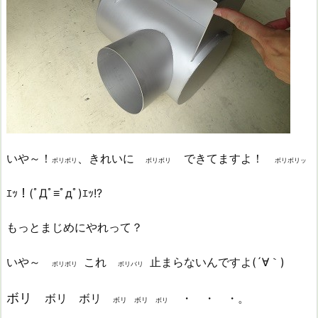
いや～！
、きれいに
できてますよ！
ボリボリ
ボリボリ
ボリボリッ
ｴｯ！(ﾟДﾟ≡ﾟдﾟ)ｴｯ!?
もっとまじめにやれって？
いや～
これ
止まらないんですよ(´∀｀)
ボリボリ
ボリバリ
ボリ
ボリ
ボリ
・ ・ ・。
ボリ ボリ
ボリ