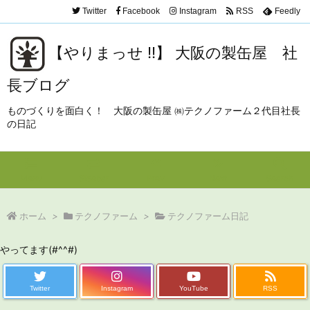
Twitter
Facebook
Instagram
RSS
Feedly
【やりまっせ !!】 大阪の製缶屋 社
長ブログ
ものづくりを面白く！ 大阪の製缶屋 ㈱テクノファーム２代目社長
の日記
Menu
Sidebar
Prev
Next
Search
ホーム
>
テクノファーム
>
テクノファーム日記
やってます(#^^#)
Twitter
Instagram
YouTube
RSS