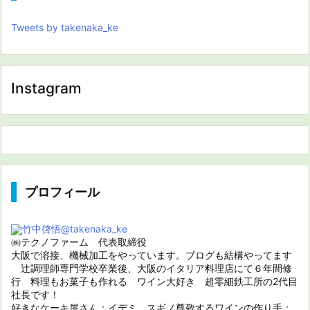
Tweets by takenaka_ke
Instagram
プロフィール
竹中啓悟
@takenaka_ke
㈱テクノファーム 代表取締役
大阪で溶接、機械加工をやっています。ブログも結構やってます
辻調理師専門学校卒業後、大阪のイタリア料理店にて６年間修
行 料理もお菓子も作れる ワイン大好き 超零細鉄工所の2代目
社長です！
好きなケーキ屋さん：イデミ スギノ尊敬するワインの作り手：