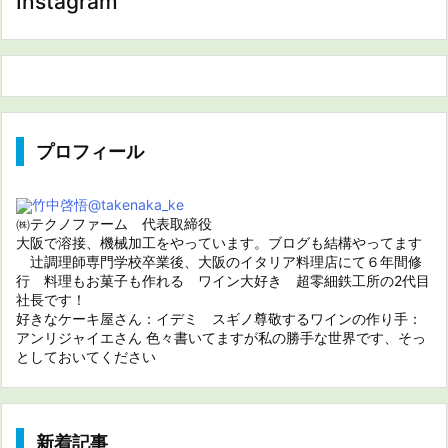
Instagram
プロフィール
竹中啓悟
@takenaka_ke
㈱テクノファーム 代表取締役
大阪で溶接、機械加工をやっています。ブログも結構やってます
辻調理師専門学校卒業後、大阪のイタリア料理店にて６年間修
行 料理もお菓子も作れる ワイン大好き 超零細鉄工所の2代目
社長です！
好きなケーキ屋さん：イデミ スギノ尊敬するワインの作り手：
アンリジャイエさん 色々書いてますが私の勝手な世界です、そっ
としておいてください
新着記事