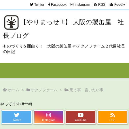
Twitter
Facebook
Instagram
RSS
Feedly
【やりまっせ !!】 大阪の製缶屋 社
長ブログ
ものづくりを面白く！ 大阪の製缶屋 ㈱テクノファーム２代目社長
の日記
Menu
Sidebar
Prev
Next
Search
ホーム
>
テクノファーム
>
思う事 言いたい事
やってます(#^^#)
Twitter
Instagram
YouTube
RSS