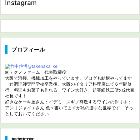
Instagram
プロフィール
竹中啓悟
@takenaka_ke
㈱テクノファーム 代表取締役
大阪で溶接、機械加工をやっています。ブログも結構やってます
辻調理師専門学校卒業後、大阪のイタリア料理店にて６年間修
行 料理もお菓子も作れる ワイン大好き 超零細鉄工所の2代目
社長です！
好きなケーキ屋さん：イデミ スギノ尊敬するワインの作り手：
アンリジャイエさん 色々書いてますが私の勝手な世界です、そっ
としておいてください