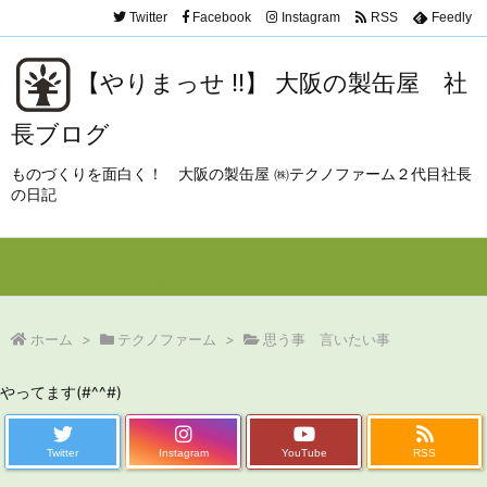
Twitter
Facebook
Instagram
RSS
Feedly
【やりまっせ !!】 大阪の製缶屋 社
長ブログ
ものづくりを面白く！ 大阪の製缶屋 ㈱テクノファーム２代目社長
の日記
Menu
Sidebar
Prev
Next
Search
ホーム
>
テクノファーム
>
思う事 言いたい事
やってます(#^^#)
Twitter
Instagram
YouTube
RSS