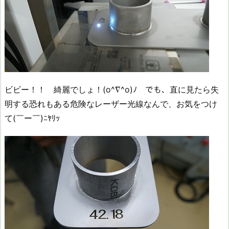
ビビー！！ 綺麗でしょ！(o^∇^o)ﾉ でも、直に見たら失
明する恐れもある危険なレーザー光線なんで、お気をつけ
て(￣ー￣)ﾆﾔﾘｯ