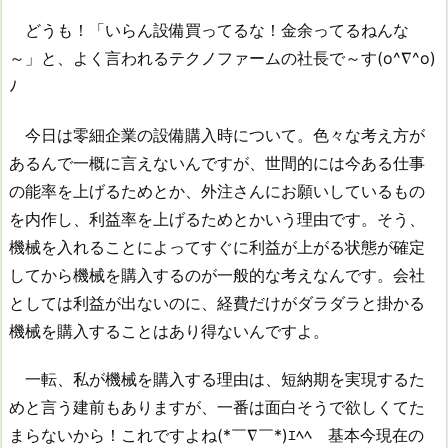
どうも！「いらん設備買ってるな！金余ってるねんな
～」と、よく言われるテクノファームの社長で～す(o^∇^o)
ﾉ
今日は零細企業の設備購入時について。色々な考え方が
あるんで一概に言えないんですが、世間的には今ある仕事
の能率を上げるためとか、外注さんにお願いしているもの
を内作し、利益率を上げるためとかいう理由です。そう、
機械を入れることによってすぐに利益が上がる状態が確定
してから機械を購入するのが一般的な考えなんです。会社
としては利益が出ないのに、経費だけがダラダラと掛かる
機械を購入することはあり得ないんですよ。
一転、私が機械を購入する理由は、短納期を実現するた
めと言う建前もありますが、一番は面白そうで欲しくてた
まらないから！これですよね(*￣∇￣*)ｴﾍﾍ 基本今現在の