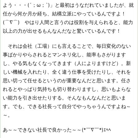
よう・・・(´；ω；`)」と最初はうなだれていましたが、就
任から何か月か経ち、結構立派にやっているんですよ！
(⌒∇⌒) やはり人間と言うのは役割を与えられると、能力
以上の力が出せるもんなんだなと驚いているんです！
それは会社（工場）にも言えることで、毎日変化のない
事ばかりやらされるとマンネリ化し、能率もさがります
し、やる気もなくなってきます（人によりますけど）。新
しい機械を入れたり、全く違う仕事を受けたりし、それを
思い切って任せるというのが重要なんだと思います。任さ
れるとやっぱり気持ちも切り替わりますし、思いもよらな
い能力を引き出せたりする。そんなもんなんだと思いま
す。でも、できる社長って自分でやっちゃうんですよね～
～。
あ～～できない社長で良かった～～(*￣∇￣*)ｴﾍﾍ