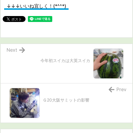
↓↓↓いいね宜しく！(*^^*)
Next
今年初スイカは大英スイカ
Prev
Ｇ20大阪サミットの影響