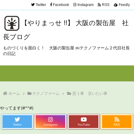
Twitter
Facebook
Instagram
RSS
Feedly
【やりまっせ !!】 大阪の製缶屋 社
長ブログ
ものづくりを面白く！ 大阪の製缶屋 ㈱テクノファーム２代目社長
の日記
Menu
Sidebar
Prev
Next
Search
ホーム
>
テクノファーム
>
思う事 言いたい事
やってます(#^^#)
Twitter
Instagram
YouTube
RSS