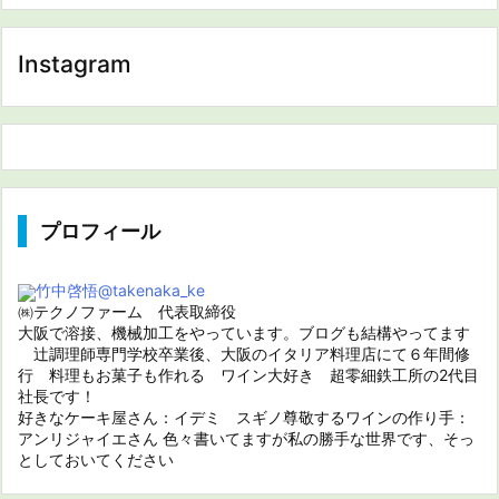
Instagram
プロフィール
竹中啓悟
@takenaka_ke
㈱テクノファーム 代表取締役
大阪で溶接、機械加工をやっています。ブログも結構やってます
辻調理師専門学校卒業後、大阪のイタリア料理店にて６年間修
行 料理もお菓子も作れる ワイン大好き 超零細鉄工所の2代目
社長です！
好きなケーキ屋さん：イデミ スギノ尊敬するワインの作り手：
アンリジャイエさん 色々書いてますが私の勝手な世界です、そっ
としておいてください