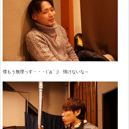
僕もう無理っす・・・(´д｀;) 情けないな～