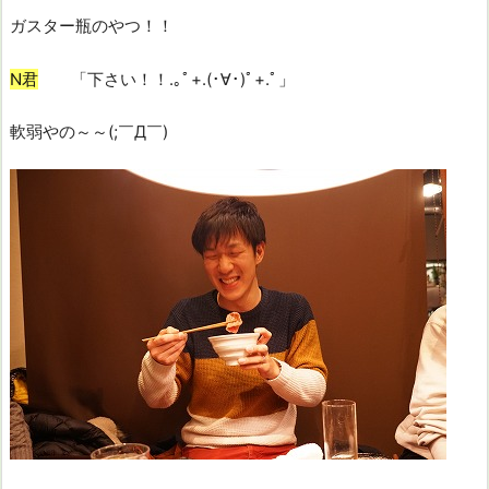
ガスター瓶のやつ！！
N君
「下さい！！.｡ﾟ+.(･∀･)ﾟ+.ﾟ」
軟弱やの～～(;￣Д￣)