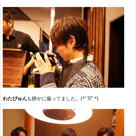
わたぴゅん
も静かに撮ってました。(*ﾟ▽ﾟ*)