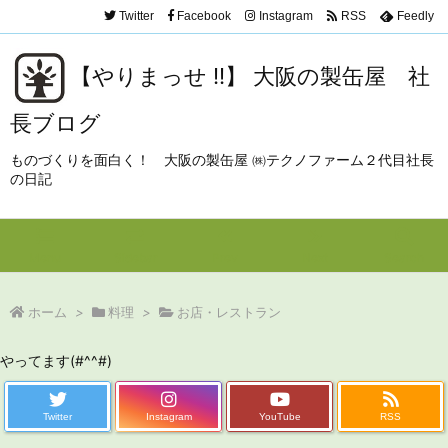
Twitter
Facebook
Instagram
RSS
Feedly
【やりまっせ !!】 大阪の製缶屋 社
長ブログ
ものづくりを面白く！ 大阪の製缶屋 ㈱テクノファーム２代目社長
の日記
Menu
Sidebar
Prev
Next
Search
ホーム
>
料理
>
お店・レストラン
やってます(#^^#)
Twitter
Instagram
YouTube
RSS