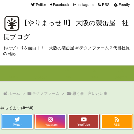
Twitter
Facebook
Instagram
RSS
Feedly
【やりまっせ !!】 大阪の製缶屋 社
長ブログ
ものづくりを面白く！ 大阪の製缶屋 ㈱テクノファーム２代目社長
の日記
Menu
Sidebar
Prev
Next
Search
ホーム
>
テクノファーム
>
思う事 言いたい事
やってます(#^^#)
Twitter
Instagram
YouTube
RSS