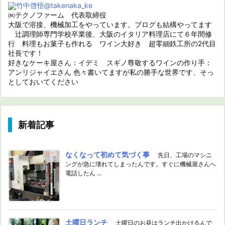
竹中啓悟
@takenaka_ke
㈱テクノファーム 代表取締役
大阪で溶接、機械加工をやっています。ブログも結構やってます
辻調理師専門学校卒業後、大阪のイタリア料理店にて６年間修
行 料理もお菓子も作れる ワイン大好き 超零細鉄工所の2代目
社長です！
好きなケーキ屋さん：イデミ スギノ尊敬するワインの作り手：
アンリジャイエさん 色々書いてますが私の勝手な世界です、そっ
としておいてください
新着記事
なくなって初めて気づく事
先日、工場のマシニ
ングが急に壊れてしまったんです。すぐに機械屋さんへ
電話したん ...
土曜日ランチ
土曜日のお昼はランチ出かけるんで