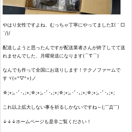
やはり女性ですよね、むっちゃ丁寧にやってましたΣ(｀□
´/)/
配送しようと思ったんですが配送業者さんが終了してて送
れませんでした、月曜発送になります(⌒∇⌒)
なんでも作って全国にお送りします！テクノファームで
すヾ(=^▽^=)ノ
☆;+;｡･ﾟ･｡;+;☆;+;｡･ﾟ･｡;+;☆;+;｡･ﾟ･｡;+;☆;+;｡･ﾟ･｡;+;
これ以上拡大しない事を祈るしかないですね～(;￣Д￣)
↓↓↓ホームページも是非ご覧ください！