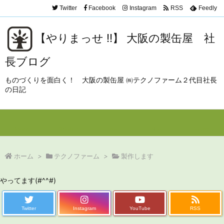
Twitter
Facebook
Instagram
RSS
Feedly
【やりまっせ !!】 大阪の製缶屋 社
長ブログ
ものづくりを面白く！ 大阪の製缶屋 ㈱テクノファーム２代目社長
の日記
Menu
Sidebar
Prev
Next
Search
ホーム
>
テクノファーム
>
製作します
やってます(#^^#)
Twitter
Instagram
YouTube
RSS