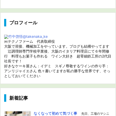
プロフィール
竹中啓悟
@takenaka_ke
㈱テクノファーム 代表取締役
大阪で溶接、機械加工をやっています。ブログも結構やってます
辻調理師専門学校卒業後、大阪のイタリア料理店にて６年間修
行 料理もお菓子も作れる ワイン大好き 超零細鉄工所の2代目
社長です！
好きなケーキ屋さん：イデミ スギノ尊敬するワインの作り手：
アンリジャイエさん 色々書いてますが私の勝手な世界です、そっ
としておいてください
新着記事
なくなって初めて気づく事
先日、工場のマシニ