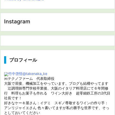
Instagram
プロフィール
竹中啓悟
@takenaka_ke
㈱テクノファーム 代表取締役
大阪で溶接、機械加工をやっています。ブログも結構やってます
辻調理師専門学校卒業後、大阪のイタリア料理店にて６年間修
行 料理もお菓子も作れる ワイン大好き 超零細鉄工所の2代目
社長です！
好きなケーキ屋さん：イデミ スギノ尊敬するワインの作り手：
アンリジャイエさん 色々書いてますが私の勝手な世界です、そっ
としておいてください