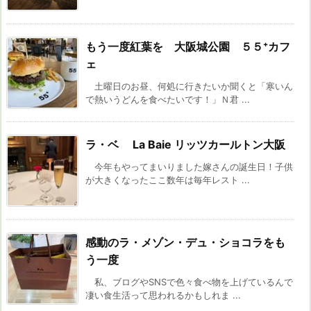
もう一度紅葉を 大阪城公園 ５５⁺カフ
ェ
土曜日のお昼、何処に行きたいか聞くと「寒いん
で熱いうどんを食べたいです！」Ｎ君 ...
ラ・ベ La Baie リッツカールトン大阪
今年もやってまいりました嫁さんの誕生日！子供
が大きくなったここ数年は毎年レスト ...
感動のラ・メゾン・デュ・ショコラをも
う一度
私、ブログやSNSで色々食べ物を上げているんで
凄い食生活って思われるかもしれま ...