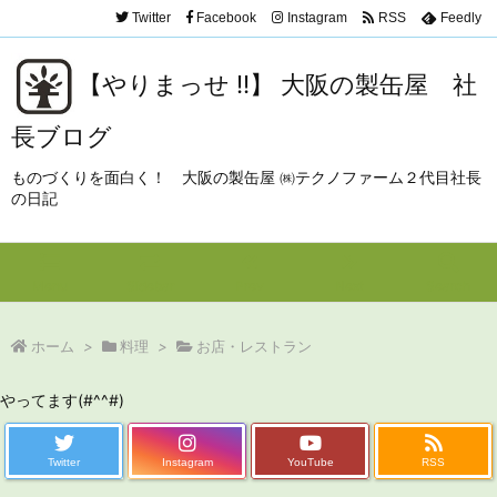
Twitter
Facebook
Instagram
RSS
Feedly
【やりまっせ !!】 大阪の製缶屋 社
長ブログ
ものづくりを面白く！ 大阪の製缶屋 ㈱テクノファーム２代目社長
の日記
Menu
Sidebar
Prev
Next
Search
ホーム
>
料理
>
お店・レストラン
やってます(#^^#)
Twitter
Instagram
YouTube
RSS