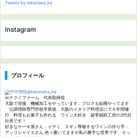
Tweets by takenaka_ke
Instagram
プロフィール
竹中啓悟
@takenaka_ke
㈱テクノファーム 代表取締役
大阪で溶接、機械加工をやっています。ブログも結構やってます
辻調理師専門学校卒業後、大阪のイタリア料理店にて６年間修
行 料理もお菓子も作れる ワイン大好き 超零細鉄工所の2代目
社長です！
好きなケーキ屋さん：イデミ スギノ尊敬するワインの作り手：
アンリジャイエさん 色々書いてますが私の勝手な世界です、そっ