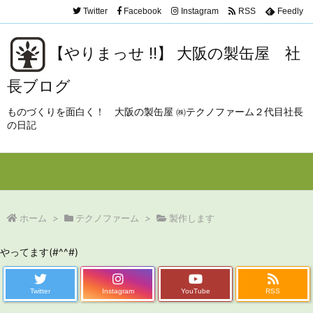
Twitter
Facebook
Instagram
RSS
Feedly
【やりまっせ !!】 大阪の製缶屋 社
長ブログ
ものづくりを面白く！ 大阪の製缶屋 ㈱テクノファーム２代目社長
の日記
Menu
Sidebar
Prev
Next
Search
ホーム
>
テクノファーム
>
製作します
やってます(#^^#)
Twitter
Instagram
YouTube
RSS