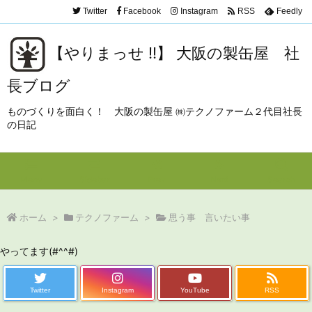
Twitter
Facebook
Instagram
RSS
Feedly
【やりまっせ !!】 大阪の製缶屋 社
長ブログ
ものづくりを面白く！ 大阪の製缶屋 ㈱テクノファーム２代目社長
の日記
Menu
Sidebar
Prev
Next
Search
ホーム
>
テクノファーム
>
思う事 言いたい事
やってます(#^^#)
Twitter
Instagram
YouTube
RSS